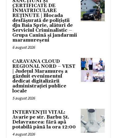
SANCȚIUNI ȘI
CERTIFICATE DE
ÎNMATRICULARE
REȚINUTE | Blocada
desfășurată de polițiștii
djn Baia Sprie, alături de
Serviciul Criminalistic –
Grupa Canină și jandarmii
maramureșeni
6 august 2026
CARAVANA CLOUD
REGIONAL NORD – VEST
| Județul Maramureș a
găzduit evenimentul
dedicat digitalizării
administrației publice
locale
5 august 2026
INTERVENȚII VITAL:
Avarie pe str. Barbu Șt.
Delavrancea: fără apă
potabilă până la ora 12:00
4 august 2026