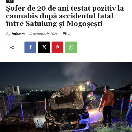
112
Șofer de 20 de ani testat pozitiv la
cannabis după accidentul fatal
între Satulung și Mogoșești
20 octombrie 2024
0
By
Infomm