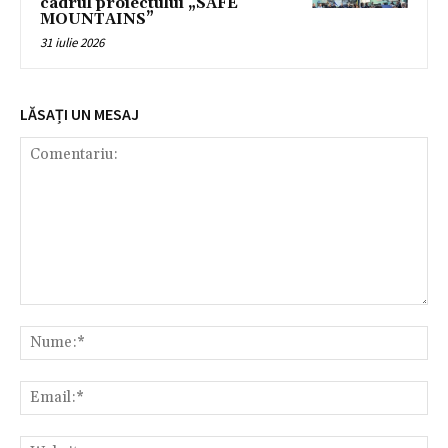
cadrul proiectului „SAFE
MOUNTAINS”
31 iulie 2026
LĂSAȚI UN MESAJ
Comentariu:
Nu
Ema
Web