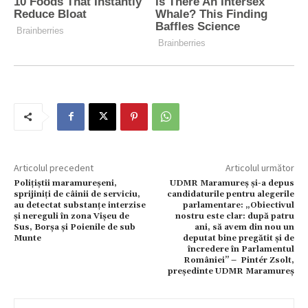
Articolul precedent
Articolul următor
Polițiștii maramureșeni,
UDMR Maramureș și-a depus
sprijiniți de câinii de serviciu,
candidaturile pentru alegerile
au detectat substanțe interzise
parlamentare: „Obiectivul
și nereguli în zona Vișeu de
nostru este clar: după patru
Sus, Borșa și Poienile de sub
ani, să avem din nou un
Munte
deputat bine pregătit și de
încredere în Parlamentul
României” – Pintér Zsolt,
președinte UDMR Maramureș