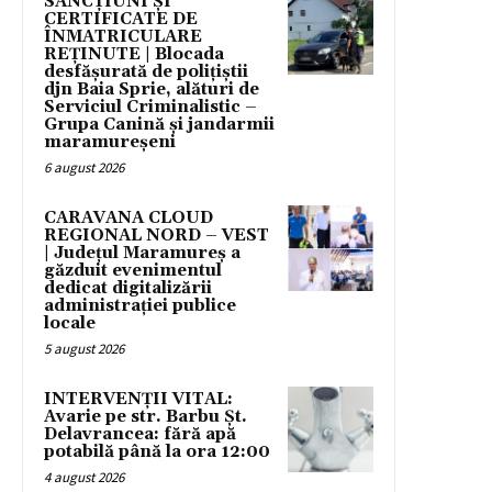
SANCȚIUNI ȘI
CERTIFICATE DE
ÎNMATRICULARE
REȚINUTE | Blocada
desfășurată de polițiștii
djn Baia Sprie, alături de
Serviciul Criminalistic –
Grupa Canină și jandarmii
maramureșeni
6 august 2026
CARAVANA CLOUD
REGIONAL NORD – VEST
| Județul Maramureș a
găzduit evenimentul
dedicat digitalizării
administrației publice
locale
5 august 2026
INTERVENȚII VITAL:
Avarie pe str. Barbu Șt.
Delavrancea: fără apă
potabilă până la ora 12:00
4 august 2026