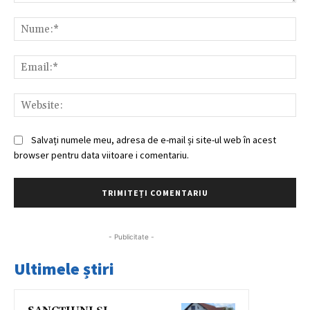
Comentariu:
Nu
Ema
Web
Salvați numele meu, adresa de e-mail și site-ul web în acest
browser pentru data viitoare i comentariu.
- Publicitate -
Ultimele știri