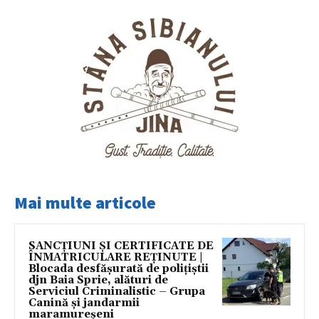
Mai multe articole
SANCȚIUNI ȘI CERTIFICATE DE
ÎNMATRICULARE REȚINUTE |
Blocada desfășurată de polițiștii
djn Baia Sprie, alături de
Serviciul Criminalistic – Grupa
Canină și jandarmii
maramureșeni