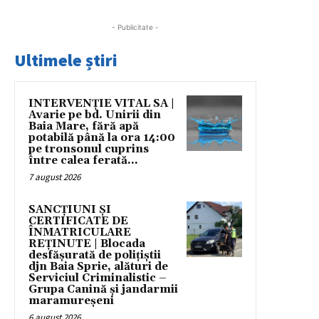
- Publicitate -
Ultimele știri
INTERVENȚIE VITAL SA |
Avarie pe bd. Unirii din
Baia Mare, fără apă
potabilă până la ora 14:00
pe tronsonul cuprins
între calea ferată...
7 august 2026
SANCȚIUNI ȘI
CERTIFICATE DE
ÎNMATRICULARE
REȚINUTE | Blocada
desfășurată de polițiștii
djn Baia Sprie, alături de
Serviciul Criminalistic –
Grupa Canină și jandarmii
maramureșeni
6 august 2026