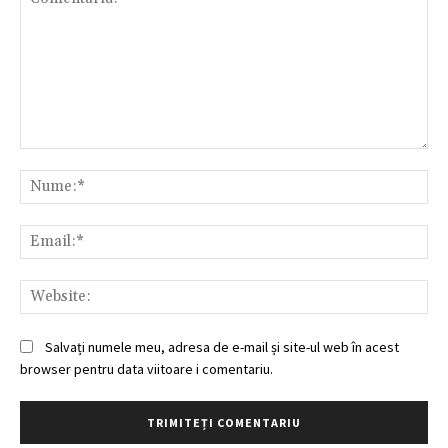
Comentariu:
Nu
Ema
Web
Salvați numele meu, adresa de e-mail și site-ul web în acest
browser pentru data viitoare i comentariu.