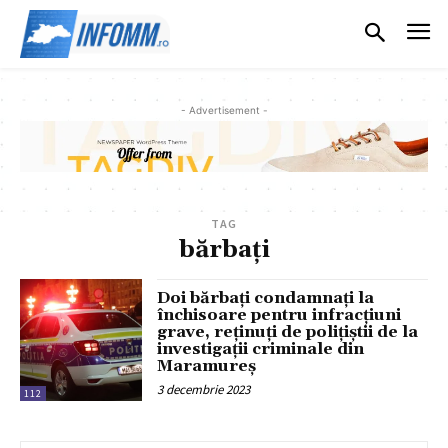
- Advertisement -
TAG
bărbați
Doi bărbați condamnați la
închisoare pentru infracțiuni
grave, reținuți de polițiștii de la
investigații criminale din
Maramureș
3 decembrie 2023
112