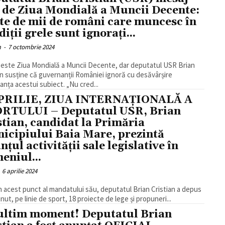
 de Ziua Mondială a Muncii Decente:
te de mii de români care muncesc în
iții grele sunt ignorați...
m
-
7 octombrie 2024
 este Ziua Mondială a Muncii Decente, dar deputatul USR Brian
an susține că guvernanții României ignoră cu desăvârșire
anța acestui subiect. „Nu cred...
PRILIE, ZIUA INTERNAŢIONALĂ A
RTULUI – Deputatul USR, Brian
stian, candidat la Primăria
icipiului Baia Mare, prezintă
nțul activității sale legislative în
eniul...
6 aprilie 2024
n acest punct al mandatului său, deputatul Brian Cristian a depus
inut, pe linie de sport, 18 proiecte de lege și propuneri...
ultim moment! Deputatul Brian