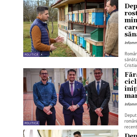
Dep
ros
min
car
săn
Infom
Români
POLITICĂ
sănăta
Cristi
Făr
cic
ini
mar
Infom
Deputa
români
POLITICĂ
recentă
Dep