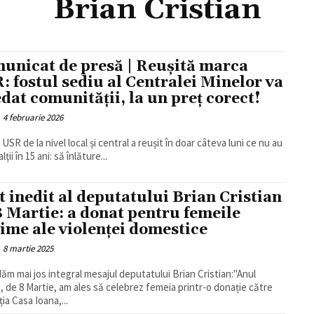
Brian Cristian
unicat de presă | Reușită marca
: fostul sediu al Centralei Minelor va
redat comunității, la un preț corect!
4 februarie 2026
USR de la nivel local și central a reușit în doar câteva luni ce nu au
alții în 15 ani: să înlăture...
t inedit al deputatului Brian Cristian
8 Martie: a donat pentru femeile
time ale violenței domestice
8 martie 2025
ăm mai jos integral mesajul deputatului Brian Cristian:"Anul
, de 8 Martie, am ales să celebrez femeia printr-o donație către
ia Casa Ioana,...