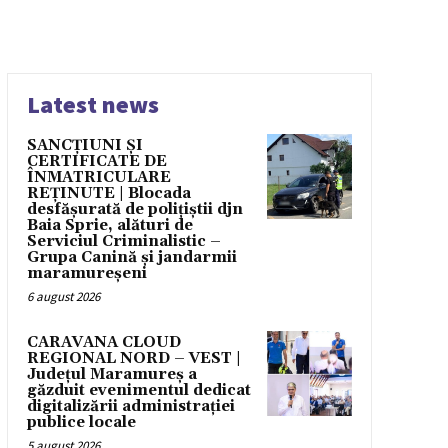
Latest news
SANCȚIUNI ȘI
CERTIFICATE DE
ÎNMATRICULARE
REȚINUTE | Blocada
desfășurată de polițiștii djn
Baia Sprie, alături de
Serviciul Criminalistic –
Grupa Canină și jandarmii
maramureșeni
6 august 2026
CARAVANA CLOUD
REGIONAL NORD – VEST |
Județul Maramureș a
găzduit evenimentul dedicat
digitalizării administrației
publice locale
5 august 2026