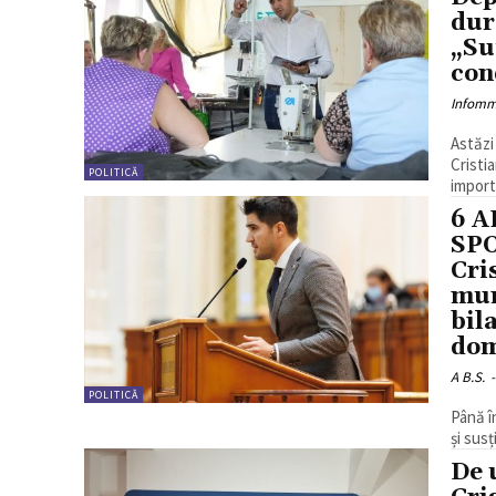
dur
„Su
cond
Infom
Astăzi
Cristi
POLITICĂ
import
6 A
SPO
Cri
mun
bila
dom
A B.S.
-
POLITICĂ
Până î
și susț
De 