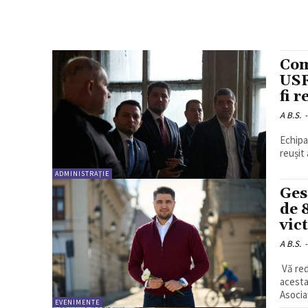
Com
USR
fi 
A B.S.
-
Echipa 
reușit 
ADMINISTRAȚIE
Ges
de 
vic
A B.S.
-
Vă red
acesta
Asociaț
EVENIMENTE