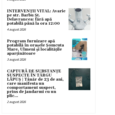
INTERVENȚII VITAL: Avarie
pe str. Barbu Șt.
Delavrancea: fără apă
potabilă până la ora 12:00
4 august 2026
Program furnizare apă
potabilă în orașele Șomcuta
Mare, Ulmeni și localitățile
aparținătoare
3 august 2026
CAPTURĂ DE SUBSTANȚE
SUSPECTE ÎN TÂRGU
LĂPUȘ | Tânăr de 23 de ani,
care manifesta un
comportament suspect,
prins de jandarmi cu un
plic...
2 august 2026