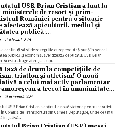
utatul USR Brian Cristian a luat la
t ministerele de resort și prim-
istrul României pentru o situație
e afectează apicultorii, mediul și
ătatea publică:...
m
-
12 februarie 2025
a continuă să sfideze regulile europene și să pună în pericol
tea publică și economia, avertizează deputatul USR Brian
an. Acesta atrage atenția asupra...
ă taxă de drum la competițiile de
lism, triatlon și atletism! O nouă
țiativă a celui mai activ parlamentar
amureșean a trecut în unanimitate...
m
-
23 octombrie 2024
tul USR Brian Cristian a obținut o nouă victorie pentru sportivii
 în Comisia de Transporturi din Camera Deputaților, unde cea mai
 inițiativă...
utatul Brian Cristian (USR) mesaj