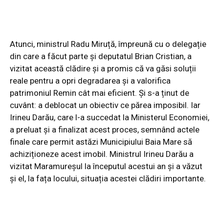
Atunci, ministrul Radu Miruță, împreună cu o delegație
din care a făcut parte și deputatul Brian Cristian, a
vizitat această clădire și a promis că va găsi soluții
reale pentru a opri degradarea și a valorifica
patrimoniul Remin cât mai eficient. Și s-a ținut de
cuvânt: a deblocat un obiectiv ce părea imposibil. Iar
Irineu Darău, care l-a succedat la Ministerul Economiei,
a preluat și a finalizat acest proces, semnând actele
finale care permit astăzi Municipiului Baia Mare să
achiziționeze acest imobil. Ministrul Irineu Darău a
vizitat Maramureșul la începutul acestui an și a văzut
și el, la fața locului, situația acestei clădiri importante.