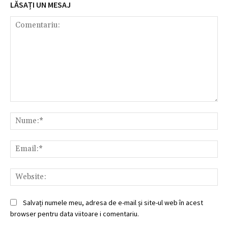
LĂSAȚI UN MESAJ
Comentariu:
Nu
Ema
Web
Salvați numele meu, adresa de e-mail și site-ul web în acest
browser pentru data viitoare i comentariu.