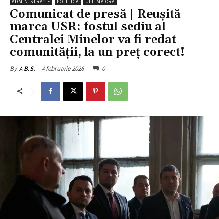
ADMINISTRAȚIE
POLITICĂ
ULTIMA ORĂ
Comunicat de presă | Reușită
marca USR: fostul sediu al
Centralei Minelor va fi redat
comunității, la un preț corect!
4 februarie 2026
0
By
A B.S.