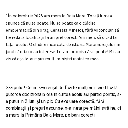
”În noiembrie 2025 am mers la Baia Mare. Toată lumea
spunea că nu se poate. Nu se poate ca o clădire
emblematică din oraș, Centrala Minelor, fără viitor clar, să
fie redată localității la un preț corect. Am mers să o văd la
fața locului. O clădire încărcată de istoria Maramureșului, în
jurul căreia roiau interese. Le-am promis că se poate! Mi-au
zis că așa le-au spus mulți miniștri înaintea mea.
S-a putut! Ce nu s-a reușit de foarte mulți ani, când toată
puterea decizională era în curtea aceluiași partid politic, s-
a putut în 2 luni și un pic. Cu evaluare corectă, fără
combinații și prețuri ascunse, n-a intrat pe mâini străine, ci
a mers la Primăria Baia Mare, pe bani corecți.