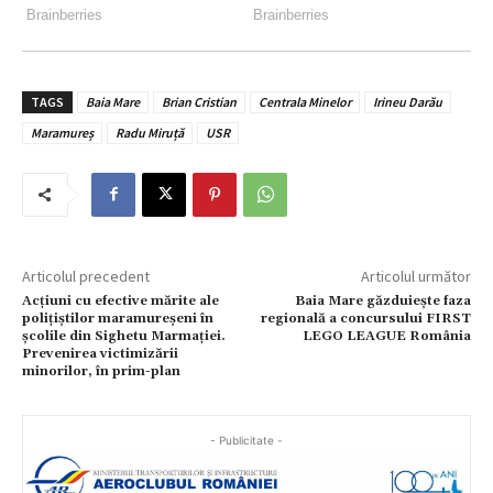
TAGS
Baia Mare
Brian Cristian
Centrala Minelor
Irineu Darău
Maramureș
Radu Miruță
USR
Articolul precedent
Articolul următor
Acțiuni cu efective mărite ale
Baia Mare găzduiește faza
polițiștilor maramureșeni în
regională a concursului FIRST
școlile din Sighetu Marmației.
LEGO LEAGUE România
Prevenirea victimizării
minorilor, în prim-plan
- Publicitate -