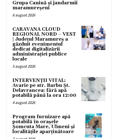
Grupa Canină și jandarmii
maramureșeni
6 august 2026
CARAVANA CLOUD
REGIONAL NORD – VEST
| Județul Maramureș a
găzduit evenimentul
dedicat digitalizării
administrației publice
locale
5 august 2026
INTERVENȚII VITAL:
Avarie pe str. Barbu Șt.
Delavrancea: fără apă
potabilă până la ora 12:00
4 august 2026
Program furnizare apă
potabilă în orașele
Șomcuta Mare, Ulmeni și
localitățile aparținătoare
3 august 2026