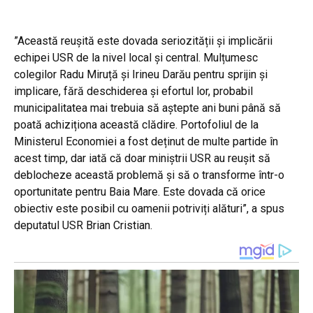
”Această reușită este dovada seriozității și implicării
echipei USR de la nivel local și central. Mulțumesc
colegilor Radu Miruță și Irineu Darău pentru sprijin și
implicare, fără deschiderea și efortul lor, probabil
municipalitatea mai trebuia să aștepte ani buni până să
poată achiziționa această clădire. Portofoliul de la
Ministerul Economiei a fost deținut de multe partide în
acest timp, dar iată că doar miniștrii USR au reușit să
deblocheze această problemă și să o transforme într-o
oportunitate pentru Baia Mare. Este dovada că orice
obiectiv este posibil cu oamenii potriviți alături”, a spus
deputatul USR Brian Cristian.