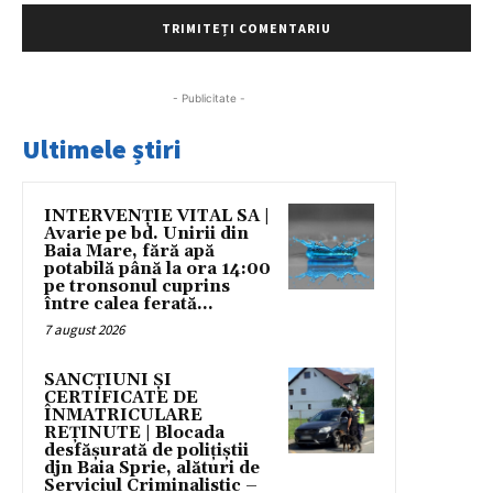
- Publicitate -
Ultimele știri
INTERVENȚIE VITAL SA |
Avarie pe bd. Unirii din
Baia Mare, fără apă
potabilă până la ora 14:00
pe tronsonul cuprins
între calea ferată...
7 august 2026
SANCȚIUNI ȘI
CERTIFICATE DE
ÎNMATRICULARE
REȚINUTE | Blocada
desfășurată de polițiștii
djn Baia Sprie, alături de
Serviciul Criminalistic –