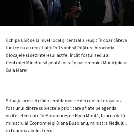
Echipa USR de la nivel local și central a reușit în doar câteva
luni ce nu au reușit alții în 15 ani: să înlăture birocrația,
blocajele și dezinteresul astfel încât fostul sediu al
Centralei Minelor să poată intra în patrimoniul Municipiului
Baia Mare!
Situația acestei clădiri emblematice din centrul orașului a
fost unul dintre subiectele prioritare aflate pe agenda
vizitei efectuate în Maramureș de Radu Miruță, la acea dată
ministru al Economiei și Diana Buzoianu, ministra Mediului,
în toamna anului trecut.