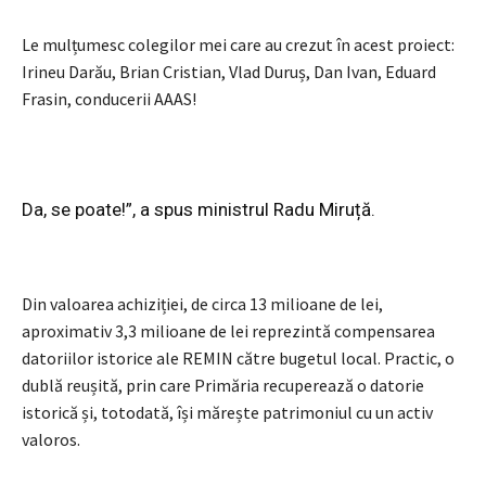
Le mulțumesc colegilor mei care au crezut în acest proiect:
Irineu Darău, Brian Cristian, Vlad Duruș, Dan Ivan, Eduard
Frasin, conducerii AAAS!
Da, se poate!”, a spus ministrul Radu Miruță.
Din valoarea achiziției, de circa 13 milioane de lei,
aproximativ 3,3 milioane de lei reprezintă compensarea
datoriilor istorice ale REMIN către bugetul local. Practic, o
dublă reușită, prin care Primăria recuperează o datorie
istorică și, totodată, își mărește patrimoniul cu un activ
valoros.