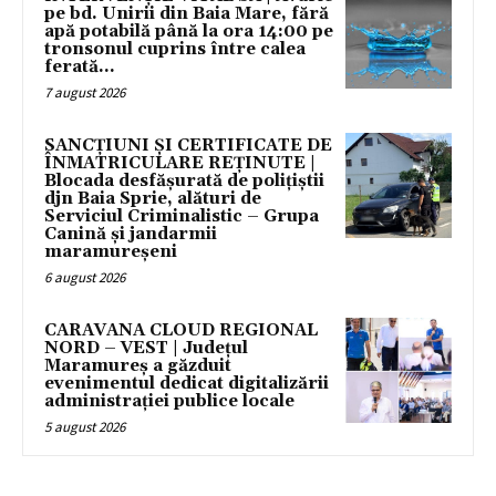
pe bd. Unirii din Baia Mare, fără
apă potabilă până la ora 14:00 pe
tronsonul cuprins între calea
ferată...
7 august 2026
SANCȚIUNI ȘI CERTIFICATE DE
ÎNMATRICULARE REȚINUTE |
Blocada desfășurată de polițiștii
djn Baia Sprie, alături de
Serviciul Criminalistic – Grupa
Canină și jandarmii
maramureșeni
6 august 2026
CARAVANA CLOUD REGIONAL
NORD – VEST | Județul
Maramureș a găzduit
evenimentul dedicat digitalizării
administrației publice locale
5 august 2026