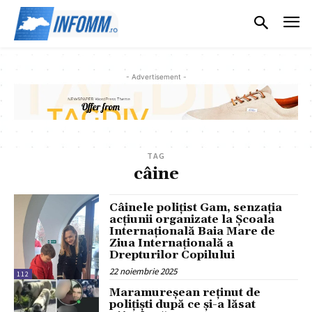
- Advertisement -
TAG
câine
Câinele polițist Gam, senzația
acțiunii organizate la Școala
Internațională Baia Mare de
Ziua Internațională a
Drepturilor Copilului
22 noiembrie 2025
112
Maramureșean reținut de
polițiști după ce și-a lăsat