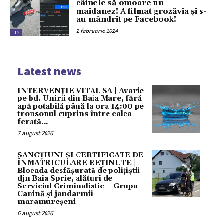
câinele să omoare un
maidanez! A filmat grozăvia și s-
au mândrit pe Facebook!
2 februarie 2024
112
Latest news
INTERVENȚIE VITAL SA | Avarie
pe bd. Unirii din Baia Mare, fără
apă potabilă până la ora 14:00 pe
tronsonul cuprins între calea
ferată...
7 august 2026
SANCȚIUNI ȘI CERTIFICATE DE
ÎNMATRICULARE REȚINUTE |
Blocada desfășurată de polițiștii
djn Baia Sprie, alături de
Serviciul Criminalistic – Grupa
Canină și jandarmii
maramureșeni
6 august 2026