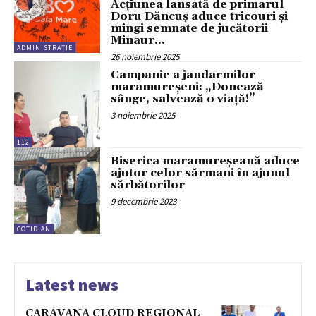
Acțiunea lansată de primarul
Doru Dăncuș aduce tricouri și
mingi semnate de jucătorii
Minaur...
ADMINISTRAȚIE
26 noiembrie 2025
Campanie a jandarmilor
maramureșeni: „Donează
sânge, salvează o viață!”
3 noiembrie 2025
112
Biserica maramureșeană aduce
ajutor celor sărmani în ajunul
sărbătorilor
9 decembrie 2023
COTIDIAN
Latest news
CARAVANA CLOUD REGIONAL