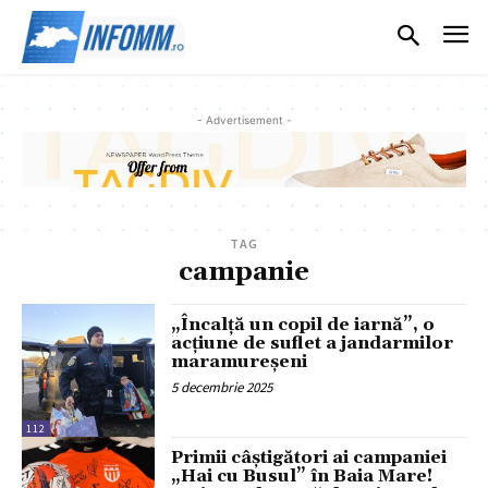
- Advertisement -
TAG
campanie
„Încalță un copil de iarnă”, o
acțiune de suflet a jandarmilor
maramureșeni
5 decembrie 2025
112
Primii câștigători ai campaniei
„Hai cu Busul” în Baia Mare!