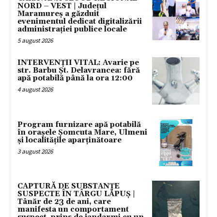
NORD – VEST | Județul
Maramureș a găzduit
evenimentul dedicat digitalizării
administrației publice locale
5 august 2026
INTERVENȚII VITAL: Avarie pe
str. Barbu Șt. Delavrancea: fără
apă potabilă până la ora 12:00
4 august 2026
Program furnizare apă potabilă
în orașele Șomcuta Mare, Ulmeni
și localitățile aparținătoare
3 august 2026
CAPTURĂ DE SUBSTANȚE
SUSPECTE ÎN TÂRGU LĂPUȘ |
Tânăr de 23 de ani, care
manifesta un comportament