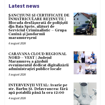
Latest news
SANCȚIUNI ȘI CERTIFICATE DE
ÎNMATRICULARE REȚINUTE |
Blocada desfășurată de polițiștii
djn Baia Sprie, alături de
Serviciul Criminalistic – Grupa
Canină și jandarmii
maramureșeni
6 august 2026
CARAVANA CLOUD REGIONAL
NORD – VEST | Județul
Maramureș a găzduit
evenimentul dedicat digitalizării
administrației publice locale
5 august 2026
INTERVENȚII VITAL: Avarie pe
str. Barbu Șt. Delavrancea: fără
apă potabilă până la ora 12:00
4 august 2026