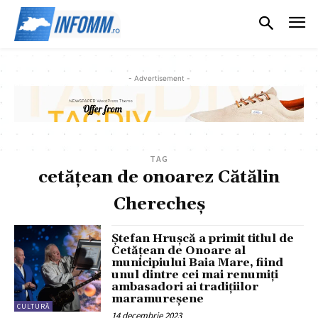
- Advertisement -
TAG
cetățean de onoarez Cătălin
Cherecheș
Ștefan Hrușcă a primit titlul de
Cetățean de Onoare al
municipiului Baia Mare, fiind
unul dintre cei mai renumiți
ambasadori ai tradițiilor
maramureșene
CULTURĂ
14 decembrie 2023