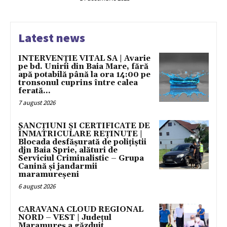
Latest news
INTERVENȚIE VITAL SA | Avarie
pe bd. Unirii din Baia Mare, fără
apă potabilă până la ora 14:00 pe
tronsonul cuprins între calea
ferată...
7 august 2026
SANCȚIUNI ȘI CERTIFICATE DE
ÎNMATRICULARE REȚINUTE |
Blocada desfășurată de polițiștii
djn Baia Sprie, alături de
Serviciul Criminalistic – Grupa
Canină și jandarmii
maramureșeni
6 august 2026
CARAVANA CLOUD REGIONAL
NORD – VEST | Județul
Maramureș a găzduit