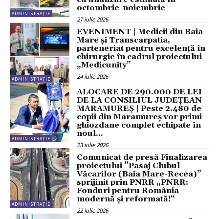
octombrie-noiembrie
ADMINISTRAȚIE
27 iulie 2026
EVENIMENT | Medicii din Baia
Mare și Transcarpatia,
parteneriat pentru excelență în
chirurgie în cadrul proiectului
„Medicunity”
24 iulie 2026
ADMINISTRAȚIE
ALOCARE DE 290.000 DE LEI
DE LA CONSILIUL JUDEȚEAN
MARAMUREȘ | Peste 2.480 de
copii din Maramureș vor primi
ghiozdane complet echipate în
noul...
ADMINISTRAȚIE
23 iulie 2026
Comunicat de presă Finalizarea
proiectului ”Pasaj Clubul
Văcarilor (Baia Mare-Recea)”
sprijinit prin PNRR „PNRR:
Fonduri pentru România
modernă și reformată!“
ADMINISTRAȚIE
22 iulie 2026