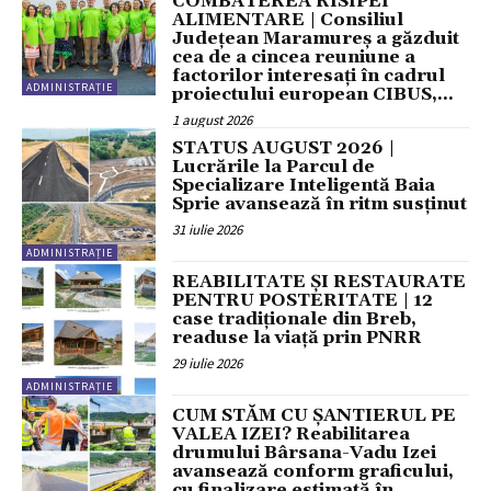
COMBATEREA RISIPEI
ALIMENTARE | Consiliul
Județean Maramureș a găzduit
cea de a cincea reuniune a
factorilor interesați în cadrul
ADMINISTRAȚIE
proiectului european CIBUS,...
1 august 2026
STATUS AUGUST 2026 |
Lucrările la Parcul de
Specializare Inteligentă Baia
Sprie avansează în ritm susținut
31 iulie 2026
ADMINISTRAȚIE
REABILITATE ȘI RESTAURATE
PENTRU POSTERITATE | 12
case tradiționale din Breb,
readuse la viață prin PNRR
29 iulie 2026
ADMINISTRAȚIE
CUM STĂM CU ȘANTIERUL PE
VALEA IZEI? Reabilitarea
drumului Bârsana-Vadu Izei
avansează conform graficului,
cu finalizare estimată în