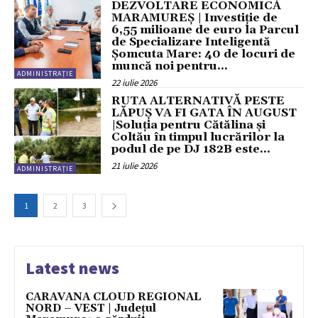
DEZVOLTARE ECONOMICĂ
MARAMUREȘ | Investiție de
6,55 milioane de euro la Parcul
de Specializare Inteligentă
Șomcuta Mare: 40 de locuri de
muncă noi pentru...
ADMINISTRAȚIE
22 iulie 2026
RUTA ALTERNATIVĂ PESTE
LĂPUȘ VA FI GATA ÎN AUGUST
|Soluția pentru Cătălina și
Coltău în timpul lucrărilor la
podul de pe DJ 182B este...
21 iulie 2026
ADMINISTRAȚIE
1
2
3
Latest news
CARAVANA CLOUD REGIONAL
NORD – VEST | Județul