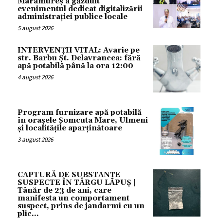
Maramureș a găzduit
evenimentul dedicat digitalizării
administrației publice locale
5 august 2026
INTERVENȚII VITAL: Avarie pe
str. Barbu Șt. Delavrancea: fără
apă potabilă până la ora 12:00
4 august 2026
Program furnizare apă potabilă
în orașele Șomcuta Mare, Ulmeni
și localitățile aparținătoare
3 august 2026
CAPTURĂ DE SUBSTANȚE
SUSPECTE ÎN TÂRGU LĂPUȘ |
Tânăr de 23 de ani, care
manifesta un comportament
suspect, prins de jandarmi cu un
plic...