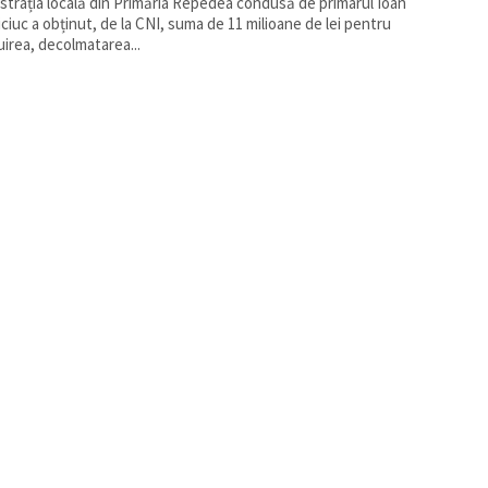
strația locală din Primăria Repedea condusă de primarul Ioan
iciuc a obținut, de la CNI, suma de 11 milioane de lei pentru
guirea, decolmatarea...