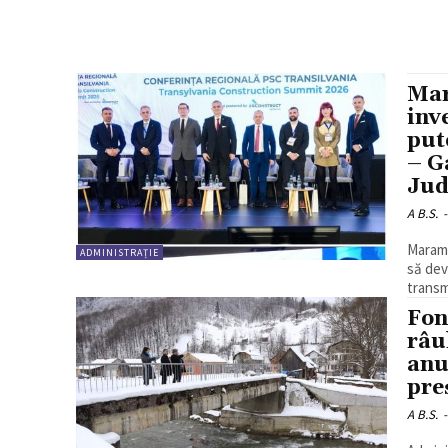
Mar
inv
put
– G
Jud
A B.S.
-
Maramu
ADMINISTRAȚIE
să dev
transmi
Fon
râu
anu
pre
A B.S.
-