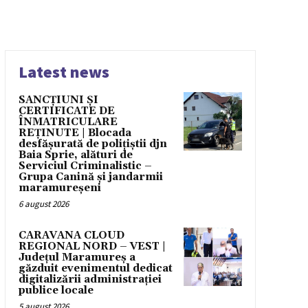
Latest news
SANCȚIUNI ȘI
CERTIFICATE DE
ÎNMATRICULARE
REȚINUTE | Blocada
desfășurată de polițiștii djn
Baia Sprie, alături de
Serviciul Criminalistic –
Grupa Canină și jandarmii
maramureșeni
6 august 2026
CARAVANA CLOUD
REGIONAL NORD – VEST |
Județul Maramureș a
găzduit evenimentul dedicat
digitalizării administrației
publice locale
5 august 2026