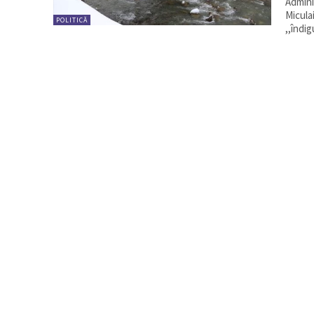
Admini
Micula
POLITICĂ
,,îndi