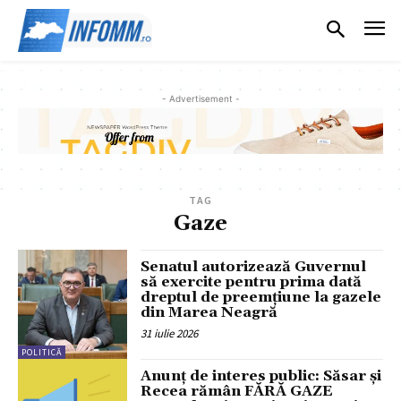
- Advertisement -
TAG
Gaze
Senatul autorizează Guvernul
să exercite pentru prima dată
dreptul de preemțiune la gazele
din Marea Neagră
31 iulie 2026
POLITICĂ
Anunț de interes public: Săsar și
Recea rămân FĂRĂ GAZE