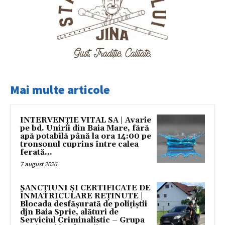
Mai multe articole
INTERVENȚIE VITAL SA | Avarie
pe bd. Unirii din Baia Mare, fără
apă potabilă până la ora 14:00 pe
tronsonul cuprins între calea
ferată...
7 august 2026
SANCȚIUNI ȘI CERTIFICATE DE
ÎNMATRICULARE REȚINUTE |
Blocada desfășurată de polițiștii
djn Baia Sprie, alături de
Serviciul Criminalistic – Grupa