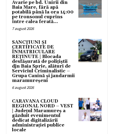
Avarie pe bd. Unirii din
Baia Mare, fără apă
potabilă până la ora 14:00
pe tronsonul cuprins
între calea ferată...
7 august 2026
SANCȚIUNI ȘI
CERTIFICATE DE
ÎNMATRICULARE
REȚINUTE | Blocada
desfășurată de polițiștii
djn Baia Sprie, alături de
Serviciul Criminalistic –
Grupa Canină și jandarmii
maramureșeni
6 august 2026
CARAVANA CLOUD
REGIONAL NORD – VEST
| Județul Maramureș a
găzduit evenimentul
dedicat digitalizării
administrației publice
locale