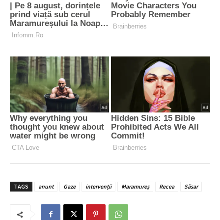
TAGS
anunt
Gaze
intervenții
Maramureș
Recea
Săsar