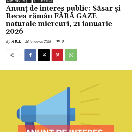
ADMINISTRAȚIE
ULTIMA ORĂ
Anunț de interes public: Săsar și
Recea rămân FĂRĂ GAZE
naturale miercuri, 21 ianuarie
2026
20 ianuarie 2026
0
By
A B.S.