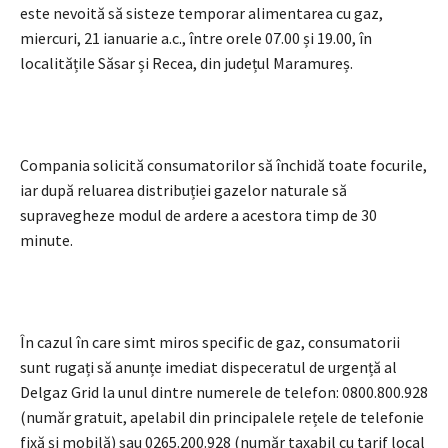
este nevoită să sisteze temporar alimentarea cu gaz,
miercuri, 21 ianuarie a.c., între orele 07.00 și 19.00, în
localitățile Săsar și Recea, din județul Maramureș.
Compania solicită consumatorilor să închidă toate focurile,
iar după reluarea distribuției gazelor naturale să
supravegheze modul de ardere a acestora timp de 30
minute.
În cazul în care simt miros specific de gaz, consumatorii
sunt rugați să anunțe imediat dispeceratul de urgență al
Delgaz Grid la unul dintre numerele de telefon: 0800.800.928
(număr gratuit, apelabil din principalele rețele de telefonie
fixă și mobilă) sau 0265.200.928 (număr taxabil cu tarif local