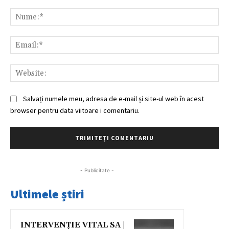
Comentariu:
Nu
Ema
Web
Salvați numele meu, adresa de e-mail și site-ul web în acest
browser pentru data viitoare i comentariu.
- Publicitate -
Ultimele știri
INTERVENȚIE VITAL SA |