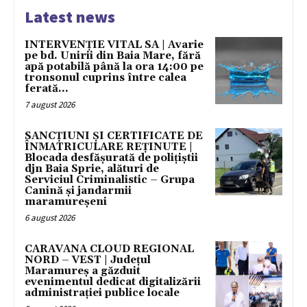
Latest news
INTERVENȚIE VITAL SA | Avarie
pe bd. Unirii din Baia Mare, fără
apă potabilă până la ora 14:00 pe
tronsonul cuprins între calea
ferată...
7 august 2026
SANCȚIUNI ȘI CERTIFICATE DE
ÎNMATRICULARE REȚINUTE |
Blocada desfășurată de polițiștii
djn Baia Sprie, alături de
Serviciul Criminalistic – Grupa
Canină și jandarmii
maramureșeni
6 august 2026
CARAVANA CLOUD REGIONAL
NORD – VEST | Județul
Maramureș a găzduit
evenimentul dedicat digitalizării
administrației publice locale