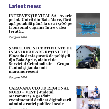
Latest news
INTERVENȚIE VITAL SA | Avarie
pe bd. Unirii din Baia Mare, fără
apă potabilă până la ora 14:00 pe
tronsonul cuprins între calea
ferată...
7 august 2026
SANCȚIUNI ȘI CERTIFICATE DE
ÎNMATRICULARE REȚINUTE |
Blocada desfășurată de polițiștii
djn Baia Sprie, alături de
Serviciul Criminalistic – Grupa
Canină și jandarmii
maramureșeni
6 august 2026
CARAVANA CLOUD REGIONAL
NORD – VEST | Județul
Maramureș a găzduit
evenimentul dedicat digitalizării
administrației publice locale