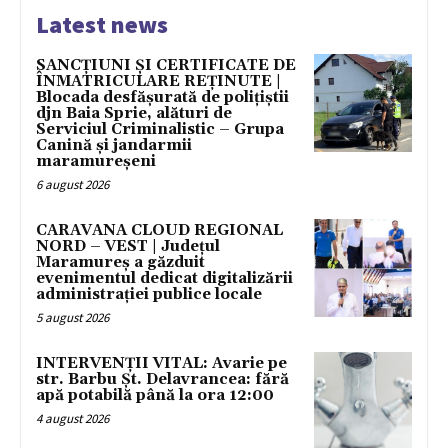
Latest news
SANCȚIUNI ȘI CERTIFICATE DE
ÎNMATRICULARE REȚINUTE |
Blocada desfășurată de polițiștii
djn Baia Sprie, alături de
Serviciul Criminalistic – Grupa
Canină și jandarmii
maramureșeni
6 august 2026
CARAVANA CLOUD REGIONAL
NORD – VEST | Județul
Maramureș a găzduit
evenimentul dedicat digitalizării
administrației publice locale
5 august 2026
INTERVENȚII VITAL: Avarie pe
str. Barbu Șt. Delavrancea: fără
apă potabilă până la ora 12:00
4 august 2026