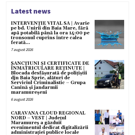
Latest news
INTERVENȚIE VITAL SA | Avarie
pe bd. Unirii din Baia Mare, fără
apă potabilă până la ora 14:00 pe
tronsonul cuprins între calea
ferată...
7 august 2026
SANCȚIUNI ȘI CERTIFICATE DE
ÎNMATRICULARE REȚINUTE |
Blocada desfășurată de polițiștii
djn Baia Sprie, alături de
Serviciul Criminalistic – Grupa
Canină și jandarmii
maramureșeni
6 august 2026
CARAVANA CLOUD REGIONAL
NORD – VEST | Județul
Maramureș a găzduit
evenimentul dedicat digitalizării
administrației publice locale