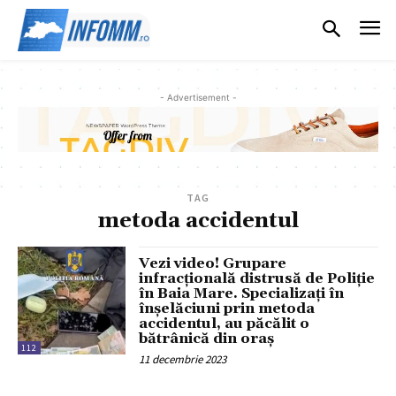
- Advertisement -
TAG
metoda accidentul
Vezi video! Grupare
infracțională distrusă de Poliție
în Baia Mare. Specializați în
înșelăciuni prin metoda
accidentul, au păcălit o
bătrânică din oraș
112
11 decembrie 2023