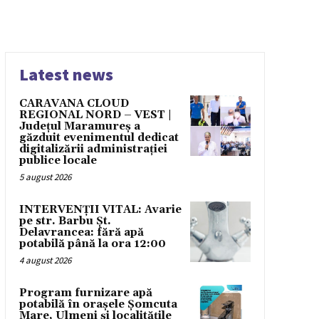
Latest news
CARAVANA CLOUD
REGIONAL NORD – VEST |
Județul Maramureș a
găzduit evenimentul dedicat
digitalizării administrației
publice locale
5 august 2026
INTERVENȚII VITAL: Avarie
pe str. Barbu Șt.
Delavrancea: fără apă
potabilă până la ora 12:00
4 august 2026
Program furnizare apă
potabilă în orașele Șomcuta
Mare, Ulmeni și localitățile