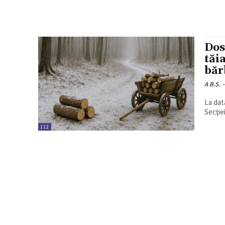
Dos
tăi
băr
A B.S.
-
La data
Secţie
112