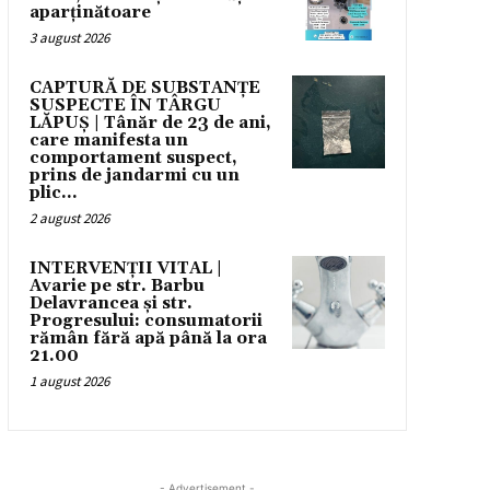
aparținătoare
3 august 2026
CAPTURĂ DE SUBSTANȚE
SUSPECTE ÎN TÂRGU
LĂPUȘ | Tânăr de 23 de ani,
care manifesta un
comportament suspect,
prins de jandarmi cu un
plic...
2 august 2026
INTERVENȚII VITAL |
Avarie pe str. Barbu
Delavrancea și str.
Progresului: consumatorii
rămân fără apă până la ora
21.00
1 august 2026
- Advertisement -