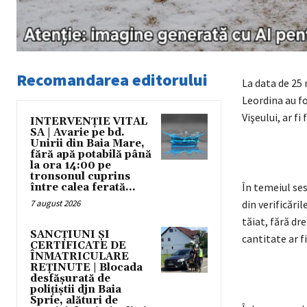
Recomandarea editorului
La data de 25 n
Leordina au fo
Vişeului, ar f
INTERVENȚIE VITAL
SA | Avarie pe bd.
Unirii din Baia Mare,
fără apă potabilă până
la ora 14:00 pe
tronsonul cuprins
În temeiul ses
între calea ferată...
7 august 2026
din verificăril
tăiat, fără dr
SANCȚIUNI ȘI
cantitate ar f
CERTIFICATE DE
ÎNMATRICULARE
REȚINUTE | Blocada
desfășurată de
polițiștii djn Baia
Sprie, alături de