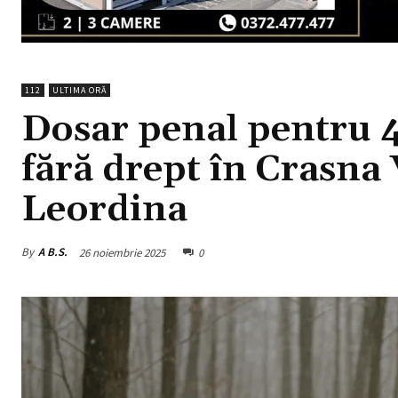
112
ULTIMA ORĂ
Dosar penal pentru 4
fără drept în Crasna 
Leordina
By
A B.S.
26 noiembrie 2025
0