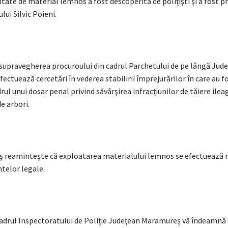
tate de material lemnos a fost descoperită de poliţişti şi a fost p
lui Silvic Poieni.
b supravegherea procuroului din cadrul Parchetului de pe lângă Jud
efectuează cercetări în vederea stabilirii împrejurărilor în care au 
drul unui dosar penal privind săvârşirea infracţiunilor de tăiere ilea
de arbori.
 reamintește că exploatarea materialului lemnos se efectuează 
elor legale.
 cadrul Inspectoratului de Poliţie Judeţean Maramureş vă îndeamnă 