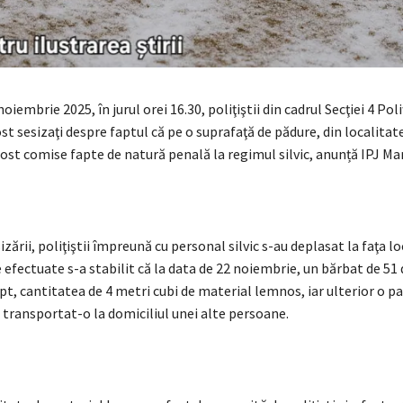
oiembrie 2025, în jurul orei 16.30, poliţiştii din cadrul Secţiei 4 Pol
st sesizaţi despre faptul că pe o suprafaţă de pădure, din localita
i fost comise fapte de natură penală la regimul silvic, anunță IPJ M
izării, poliţiştii împreună cu personal silvic s-au deplasat la faţa lo
e efectuate s-a stabilit că la data de 22 noiembrie, un bărbat de 51 d
ept, cantitatea de 4 metri cubi de material lemnos, iar ulterior o pa
i transportat-o la domiciliul unei alte persoane.