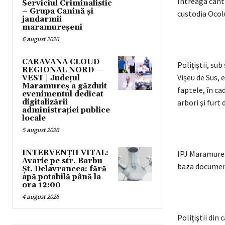
Întreaga canti
Serviciul Criminalistic
– Grupa Canină și
custodia Ocolu
jandarmii
maramureșeni
6 august 2026
CARAVANA CLOUD
Poliţiştii, su
REGIONAL NORD –
Vişeu de Sus, 
VEST | Județul
Maramureș a găzduit
faptele, în ca
evenimentul dedicat
digitalizării
arbori şi furt 
administrației publice
locale
5 august 2026
INTERVENȚII VITAL:
IPJ Maramureș
Avarie pe str. Barbu
baza document
Șt. Delavrancea: fără
apă potabilă până la
ora 12:00
4 august 2026
Poliţiştii din