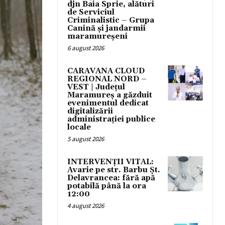
djn Baia Sprie, alături
de Serviciul
Criminalistic – Grupa
Canină și jandarmii
maramureșeni
6 august 2026
CARAVANA CLOUD
REGIONAL NORD –
VEST | Județul
Maramureș a găzduit
evenimentul dedicat
digitalizării
administrației publice
locale
5 august 2026
INTERVENȚII VITAL:
Avarie pe str. Barbu Șt.
Delavrancea: fără apă
potabilă până la ora
12:00
4 august 2026