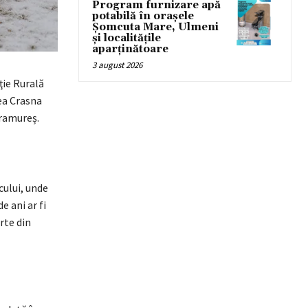
Program furnizare apă
potabilă în orașele
Șomcuta Mare, Ulmeni
și localitățile
aparținătoare
3 august 2026
iţie Rurală
tea Crasna
aramureș.
cului, unde
e ani ar fi
rte din