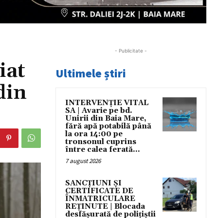
- Publicitate -
iat
Ultimele știri
din
INTERVENȚIE VITAL
SA | Avarie pe bd.
Unirii din Baia Mare,
fără apă potabilă până
la ora 14:00 pe
tronsonul cuprins
între calea ferată...
7 august 2026
SANCȚIUNI ȘI
CERTIFICATE DE
ÎNMATRICULARE
REȚINUTE | Blocada
desfășurată de polițiștii