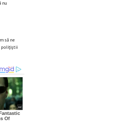
ă nu
im să ne
oliţiştii