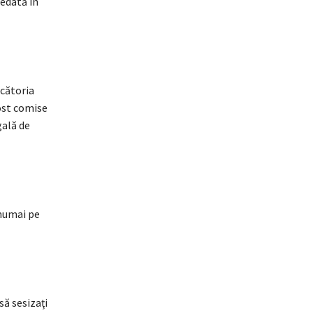
redată în
ecătoria
fost comise
gală de
numai pe
să sesizaţi