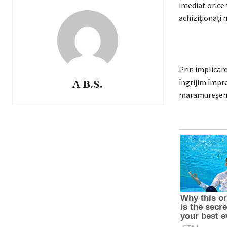
imediat orice
achiziţionaţi
Prin implicare
îngrijim împre
A B.S.
maramureșeni