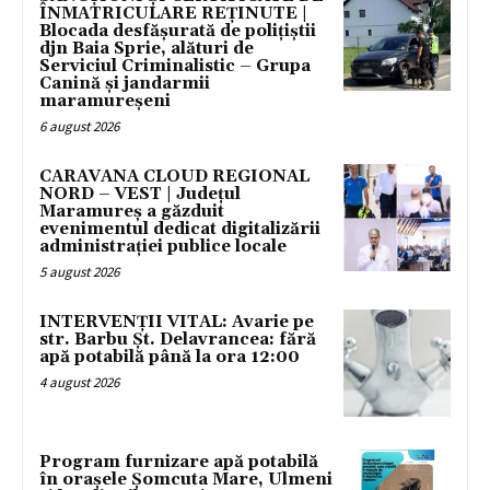
ÎNMATRICULARE REȚINUTE |
Blocada desfășurată de polițiștii
djn Baia Sprie, alături de
Serviciul Criminalistic – Grupa
Canină și jandarmii
maramureșeni
6 august 2026
CARAVANA CLOUD REGIONAL
NORD – VEST | Județul
Maramureș a găzduit
evenimentul dedicat digitalizării
administrației publice locale
5 august 2026
INTERVENȚII VITAL: Avarie pe
str. Barbu Șt. Delavrancea: fără
apă potabilă până la ora 12:00
4 august 2026
Program furnizare apă potabilă
în orașele Șomcuta Mare, Ulmeni