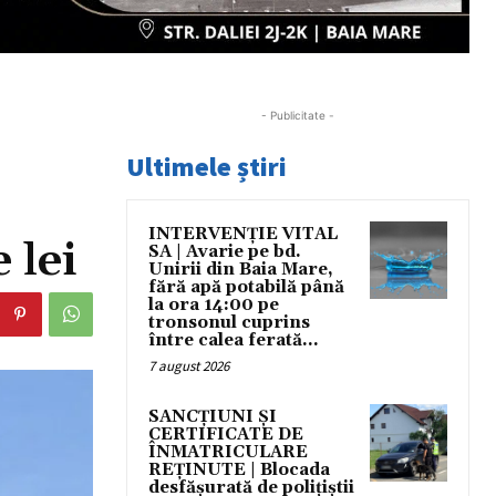
- Publicitate -
Ultimele știri
INTERVENȚIE VITAL
 lei
SA | Avarie pe bd.
Unirii din Baia Mare,
fără apă potabilă până
la ora 14:00 pe
tronsonul cuprins
între calea ferată...
7 august 2026
SANCȚIUNI ȘI
CERTIFICATE DE
ÎNMATRICULARE
REȚINUTE | Blocada
desfășurată de polițiștii