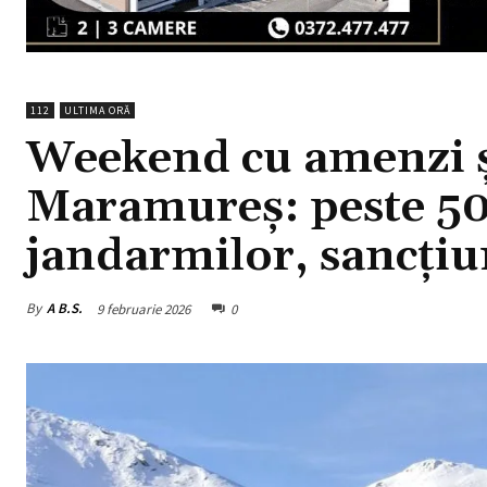
112
ULTIMA ORĂ
Weekend cu amenzi ș
Maramureș: peste 50
jandarmilor, sancțiu
By
A B.S.
9 februarie 2026
0