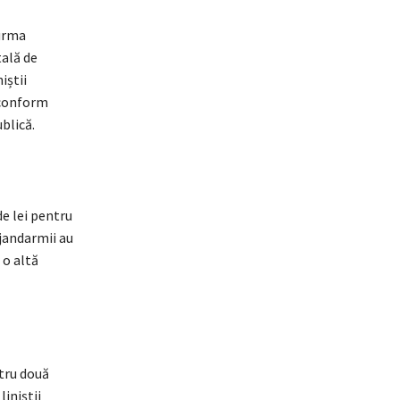
 urma
tală de
iștii
 conform
blică.
e lei pentru
 jandarmii au
 o altă
tru două
liniștii