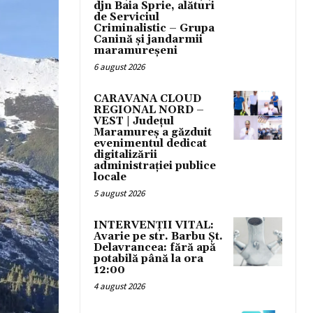
djn Baia Sprie, alături
de Serviciul
Criminalistic – Grupa
Canină și jandarmii
maramureșeni
6 august 2026
CARAVANA CLOUD
REGIONAL NORD –
VEST | Județul
Maramureș a găzduit
evenimentul dedicat
digitalizării
administrației publice
locale
5 august 2026
INTERVENȚII VITAL:
Avarie pe str. Barbu Șt.
Delavrancea: fără apă
potabilă până la ora
12:00
4 august 2026