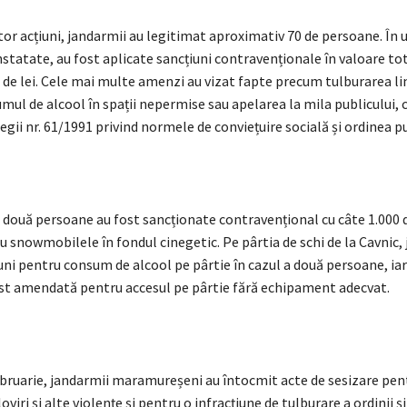
tor acțiuni, jandarmii au legitimat aproximativ 70 de persoane. În
statate, au fost aplicate sancțiuni contravenționale în valoare to
de lei. Cele mai multe amenzi au vizat fapte precum tulburarea lin
mul de alcool în spații nepermise sau apelarea la mila publicului,
egii nr. 61/1991 privind normele de conviețuire socială și ordinea pu
două persoane au fost sancționate contravențional cu câte 1.000 d
 snowmobilele în fondul cinegetic. Pe pârtia de schi de la Cavnic,
uni pentru consum de alcool pe pârtie în cazul a două persoane, iar
st amendată pentru accesul pe pârtie fără echipament adecvat.
bruarie, jandarmii maramureșeni au întocmit acte de sesizare pen
loviri și alte violențe și pentru o infracțiune de tulburare a ordinii și 