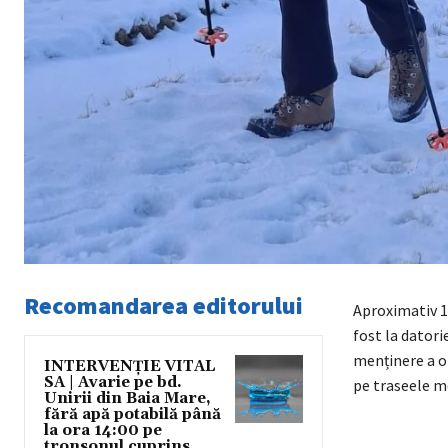
Recomandarea editorului
Aproximativ 1
fost la datori
menținere a ord
INTERVENȚIE VITAL
SA | Avarie pe bd.
pe traseele 
Unirii din Baia Mare,
fără apă potabilă până
la ora 14:00 pe
tronsonul cuprins