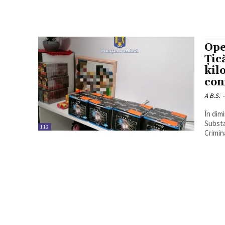
Ope
Țic
kil
con
A B.S.
-
În dimi
Substa
112
Crimin