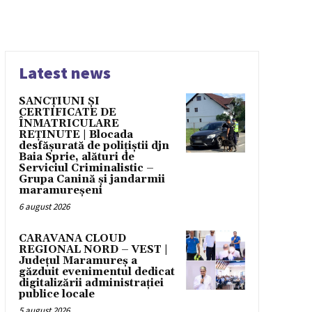
Latest news
SANCȚIUNI ȘI
CERTIFICATE DE
ÎNMATRICULARE
REȚINUTE | Blocada
desfășurată de polițiștii djn
Baia Sprie, alături de
Serviciul Criminalistic –
Grupa Canină și jandarmii
maramureșeni
6 august 2026
CARAVANA CLOUD
REGIONAL NORD – VEST |
Județul Maramureș a
găzduit evenimentul dedicat
digitalizării administrației
publice locale
5 august 2026