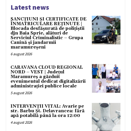
Latest news
SANCȚIUNI ȘI CERTIFICATE DE
ÎNMATRICULARE REȚINUTE |
Blocada desfășurată de polițiștii
djn Baia Sprie, alături de
Serviciul Criminalistic – Grupa
Canină și jandarmii
maramureșeni
6 august 2026
CARAVANA CLOUD REGIONAL
NORD – VEST | Județul
Maramureș a găzduit
evenimentul dedicat digitalizării
administrației publice locale
5 august 2026
INTERVENȚII VITAL: Avarie pe
str. Barbu Șt. Delavrancea: fără
apă potabilă până la ora 12:00
4 august 2026