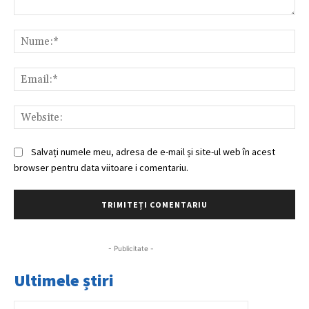
Comentariu:
Nu
Ema
Web
Salvați numele meu, adresa de e-mail și site-ul web în acest
browser pentru data viitoare i comentariu.
- Publicitate -
Ultimele știri