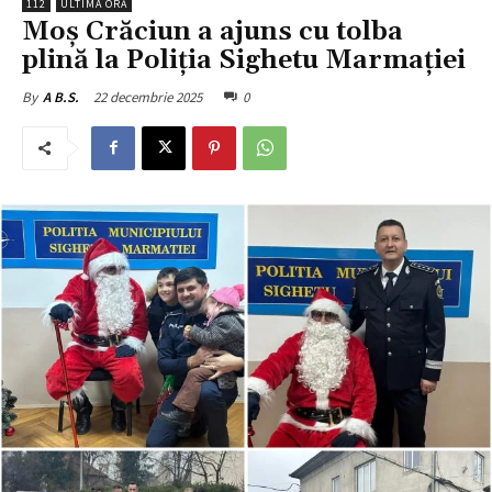
112
ULTIMA ORĂ
Moș Crăciun a ajuns cu tolba
plină la Poliția Sighetu Marmaţiei
22 decembrie 2025
0
By
A B.S.