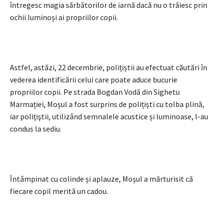
întregesc magia sărbătorilor de iarnă dacă nu o trăiesc prin
ochii luminoși ai propriilor copii.
Astfel, astăzi, 22 decembrie, polițiștii au efectuat căutări în
vederea identificării celui care poate aduce bucurie
propriilor copii. Pe strada Bogdan Vodă din Sighetu
Marmației, Moșul a fost surprins de polițiști cu tolba plină,
iar poliţiştii, utilizând semnalele acustice și luminoase, l-au
condus la sediu.
Întâmpinat cu colinde și aplauze, Moșul a mărturisit că
fiecare copil merită un cadou.