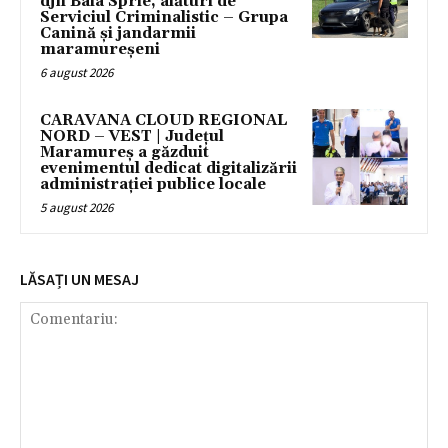
djn Baia Sprie, alături de
Serviciul Criminalistic – Grupa
Canină și jandarmii
maramureșeni
6 august 2026
CARAVANA CLOUD REGIONAL
NORD – VEST | Județul
Maramureș a găzduit
evenimentul dedicat digitalizării
administrației publice locale
5 august 2026
LĂSAȚI UN MESAJ