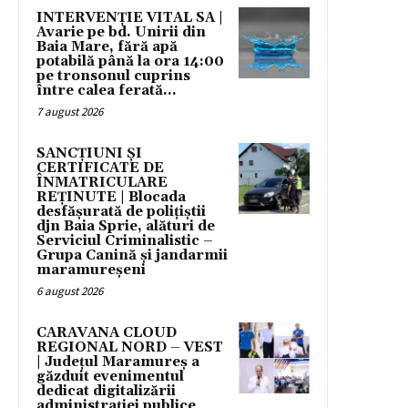
INTERVENȚIE VITAL SA |
Avarie pe bd. Unirii din
Baia Mare, fără apă
potabilă până la ora 14:00
pe tronsonul cuprins
între calea ferată...
7 august 2026
SANCȚIUNI ȘI
CERTIFICATE DE
ÎNMATRICULARE
REȚINUTE | Blocada
desfășurată de polițiștii
djn Baia Sprie, alături de
Serviciul Criminalistic –
Grupa Canină și jandarmii
maramureșeni
6 august 2026
CARAVANA CLOUD
REGIONAL NORD – VEST
| Județul Maramureș a
găzduit evenimentul
dedicat digitalizării
administrației publice