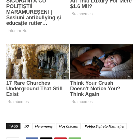
TAGS
IPJ
Maramureș
Moș Crăciun
Poliția Sighetu Marmației