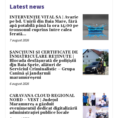
Latest news
INTERVENȚIE VITAL SA | Avarie
pe bd. Unirii din Baia Mare, fără
apă potabilă până la ora 14:00 pe
tronsonul cuprins între calea
ferată...
7 august 2026
SANCȚIUNI ȘI CERTIFICATE DE
ÎNMATRICULARE REȚINUTE |
Blocada desfășurată de polițiștii
djn Baia Sprie, alături de
Serviciul Criminalistic – Grupa
Canină și jandarmii
maramureșeni
6 august 2026
CARAVANA CLOUD REGIONAL
NORD – VEST | Județul
Maramureș a găzduit
evenimentul dedicat digitalizării
administrației publice locale