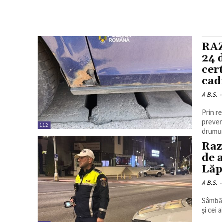
RAZ
24 
cer
cad
A B.S.
-
Prin r
prevent
112
drumuri
Raz
de 
Lă
A B.S.
-
Sâmbăt
și cei 