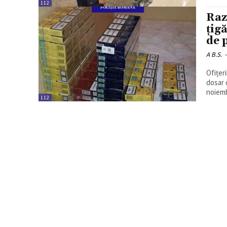
112
Raz
țig
de p
A B.S.
-
Ofițer
dosar d
noiembr
112