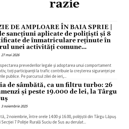
razie
IE DE AMPLOARE ÎN BAIA SPRIE |
de sancțiuni aplicate de polițiști și 8
tificate de înmatriculare reținute în
rul unei activități comune...
27 mai 2026
espectarea prevederilor legale și adoptarea unui comportament
iv, toți participanții la trafic contribuie la creșterea siguranței pe
le publice. Pe parcursul zilei de ieri,...
ia de sâmbătă, ca un filtru turbo: 26
amenzi și peste 19.000 de lei, la Târgu
puș
3 noiembrie 2025
ă, 2 noiembrie, între orele 14.00 și 16.00, polițiștii din Târgu Lăpuș
ai Secției 7 Poliție Rurală Suciu de Sus au derulat...