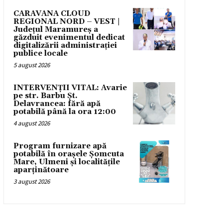
CARAVANA CLOUD
REGIONAL NORD – VEST |
Județul Maramureș a
găzduit evenimentul dedicat
digitalizării administrației
publice locale
5 august 2026
INTERVENȚII VITAL: Avarie
pe str. Barbu Șt.
Delavrancea: fără apă
potabilă până la ora 12:00
4 august 2026
Program furnizare apă
potabilă în orașele Șomcuta
Mare, Ulmeni și localitățile
aparținătoare
3 august 2026