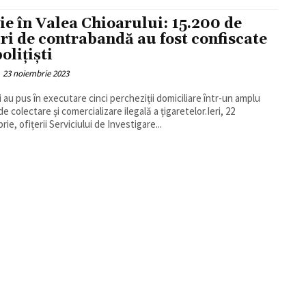
ie în Valea Chioarului: 15.200 de
ări de contrabandă au fost confiscate
olițiști
23 noiembrie 2023
ii au pus în executare cinci percheziții domiciliare într-un amplu
e colectare și comercializare ilegală a țigaretelor.Ieri, 22
ie, ofițerii Serviciului de Investigare...