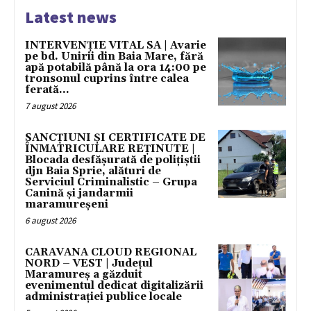
Latest news
INTERVENȚIE VITAL SA | Avarie
pe bd. Unirii din Baia Mare, fără
apă potabilă până la ora 14:00 pe
tronsonul cuprins între calea
ferată...
7 august 2026
SANCȚIUNI ȘI CERTIFICATE DE
ÎNMATRICULARE REȚINUTE |
Blocada desfășurată de polițiștii
djn Baia Sprie, alături de
Serviciul Criminalistic – Grupa
Canină și jandarmii
maramureșeni
6 august 2026
CARAVANA CLOUD REGIONAL
NORD – VEST | Județul
Maramureș a găzduit
evenimentul dedicat digitalizării
administrației publice locale