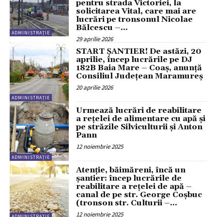
pentru strada Victoriei, la
solicitarea Vital, care mai are
lucrări pe tronsonul Nicolae
Bălcescu –...
ADMINISTRAȚIE
29 aprilie 2026
START ȘANTIER! De astăzi, 20
aprilie, încep lucrările pe DJ
182B Baia Mare – Coaș, anunță
Consiliul Județean Maramureș
20 aprilie 2026
ADMINISTRAȚIE
Urmează lucrări de reabilitare
a rețelei de alimentare cu apă și
pe străzile Silviculturii și Anton
Pann
12 noiembrie 2025
ADMINISTRAȚIE
Atenție, băimăreni, încă un
șantier: încep lucrările de
reabilitare a rețelei de apă –
canal de pe str. George Coșbuc
(tronson str. Culturii –...
12 noiembrie 2025
ADMINISTRAȚIE