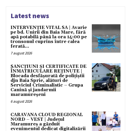
Latest news
INTERVENȚIE VITAL SA | Avarie
pe bd. Unirii din Baia Mare, fără
apă potabilă până la ora 14:00 pe
tronsonul cuprins între calea
ferată...
7 august 2026
SANCȚIUNI ȘI CERTIFICATE DE
ÎNMATRICULARE REȚINUTE |
Blocada desfășurată de polițiștii
djn Baia Sprie, alături de
Serviciul Criminalistic – Grupa
Canină și jandarmii
maramureșeni
6 august 2026
CARAVANA CLOUD REGIONAL
NORD – VEST | Județul
Maramureș a găzduit
evenimentul dedicat digitalizării