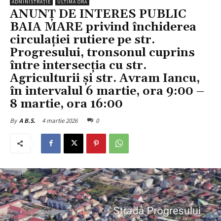
ADMINISTRAȚIE
ULTIMA ORĂ
ANUNȚ DE INTERES PUBLIC
BAIA MARE privind închiderea
circulației rutiere pe str.
Progresului, tronsonul cuprins
între intersecția cu str.
Agriculturii și str. Avram Iancu,
în intervalul 6 martie, ora 9:00 –
8 martie, ora 16:00
4 martie 2026
0
By
A B.S.