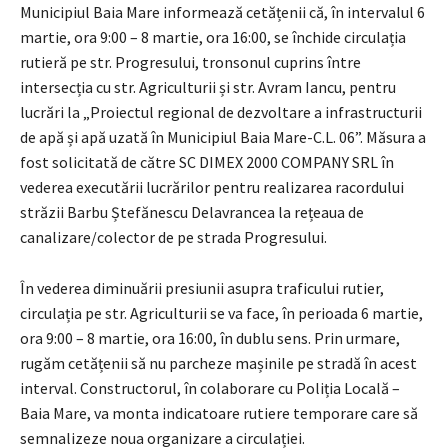
Municipiul Baia Mare informează cetățenii că, în intervalul 6
martie, ora 9:00 – 8 martie, ora 16:00, se închide circulația
rutieră pe str. Progresului, tronsonul cuprins între
intersecția cu str. Agriculturii și str. Avram Iancu, pentru
lucrări la „Proiectul regional de dezvoltare a infrastructurii
de apă și apă uzată în Municipiul Baia Mare-C.L. 06”. Măsura a
fost solicitată de către SC DIMEX 2000 COMPANY SRL în
vederea executării lucrărilor pentru realizarea racordului
străzii Barbu Ștefănescu Delavrancea la rețeaua de
canalizare/colector de pe strada Progresului.
În vederea diminuării presiunii asupra traficului rutier,
circulația pe str. Agriculturii se va face, în perioada 6 martie,
ora 9:00 – 8 martie, ora 16:00, în dublu sens. Prin urmare,
rugăm cetățenii să nu parcheze mașinile pe stradă în acest
interval. Constructorul, în colaborare cu Poliția Locală –
Baia Mare, va monta indicatoare rutiere temporare care să
semnalizeze noua organizare a circulației.