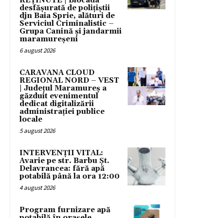
REȚINUTE | Blocada
desfășurată de polițiștii
djn Baia Sprie, alături de
Serviciul Criminalistic –
Grupa Canină și jandarmii
maramureșeni
6 august 2026
CARAVANA CLOUD
REGIONAL NORD – VEST
| Județul Maramureș a
găzduit evenimentul
dedicat digitalizării
administrației publice
locale
5 august 2026
INTERVENȚII VITAL:
Avarie pe str. Barbu Șt.
Delavrancea: fără apă
potabilă până la ora 12:00
4 august 2026
Program furnizare apă
potabilă în orașele