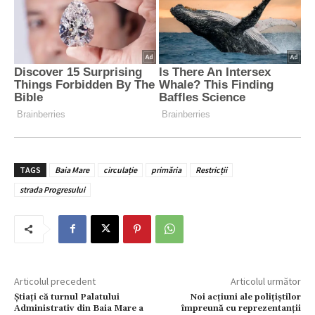
TAGS
Baia Mare
circulație
primăria
Restricții
strada Progresului
Articolul precedent
Articolul următor
Știați că turnul Palatului
Noi acțiuni ale polițiștilor
Administrativ din Baia Mare a
împreună cu reprezentanții