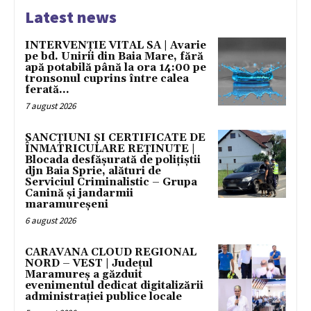
Latest news
INTERVENȚIE VITAL SA | Avarie
pe bd. Unirii din Baia Mare, fără
apă potabilă până la ora 14:00 pe
tronsonul cuprins între calea
ferată...
7 august 2026
SANCȚIUNI ȘI CERTIFICATE DE
ÎNMATRICULARE REȚINUTE |
Blocada desfășurată de polițiștii
djn Baia Sprie, alături de
Serviciul Criminalistic – Grupa
Canină și jandarmii
maramureșeni
6 august 2026
CARAVANA CLOUD REGIONAL
NORD – VEST | Județul
Maramureș a găzduit
evenimentul dedicat digitalizării
administrației publice locale