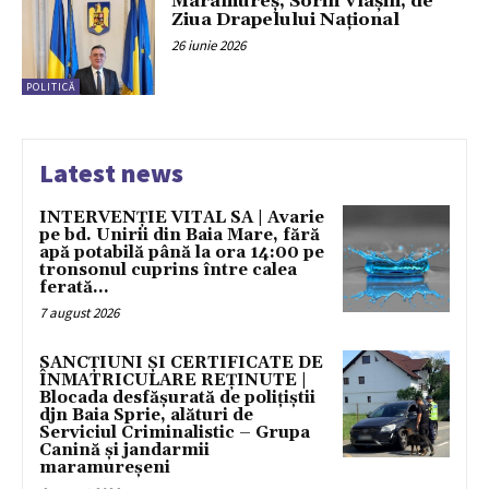
Maramureș, Sorin Vlașin, de
Ziua Drapelului Național
26 iunie 2026
POLITICĂ
Latest news
INTERVENȚIE VITAL SA | Avarie
pe bd. Unirii din Baia Mare, fără
apă potabilă până la ora 14:00 pe
tronsonul cuprins între calea
ferată...
7 august 2026
SANCȚIUNI ȘI CERTIFICATE DE
ÎNMATRICULARE REȚINUTE |
Blocada desfășurată de polițiștii
djn Baia Sprie, alături de
Serviciul Criminalistic – Grupa
Canină și jandarmii
maramureșeni