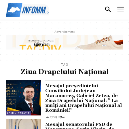
- Advertisement -
TAG
Ziua Drapelului Național
Mesajul președintelui
Consiliului Județean
Maramureș, Gabriel Zetea, de
Ziua Drapelului Național: ” La
mulți ani Drapelului Național al
României!”
ADMINISTRAȚIE
26 iunie 2026
Mesajul senatorului PSD de