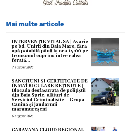
Mai multe articole
INTERVENȚIE VITAL SA | Avarie
pe bd. Unirii din Baia Mare, fără
apă potabilă până la ora 14:00 pe
tronsonul cuprins între calea
ferată...
7 august 2026
SANCȚIUNI ȘI CERTIFICATE DE
ÎNMATRICULARE REȚINUTE |
Blocada desfășurată de polițiștii
djn Baia Sprie, alături de
Serviciul Criminalistic – Grupa
Canină și jandarmii
maramureșeni
6 august 2026
CARAVANA CLOUD REGIONAL