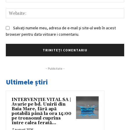
Web
Salvați numele meu, adresa de e-mail și site-ul web în acest
browser pentru data viitoare i comentariu.
- Publicitate -
Ultimele știri
INTERVENȚIE VITAL SA |
Avarie pe bd. Unirii din
Baia Mare, fără apă
potabilă până la ora 14:00
pe tronsonul cuprins
între calea ferată...
7 august 2026