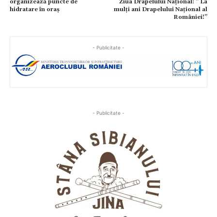
organizează puncte de
Ziua Drapelului Național: ” La
hidratare în oraș
mulți ani Drapelului Național al
României!”
- Publicitate -
- Publicitate -