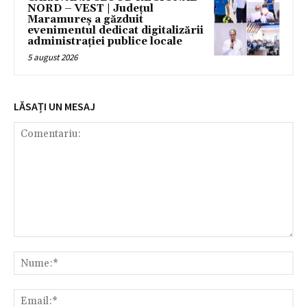
NORD – VEST | Județul
Maramureș a găzduit
evenimentul dedicat digitalizării
administrației publice locale
5 august 2026
LĂSAȚI UN MESAJ
Comentariu:
Nu
Ema