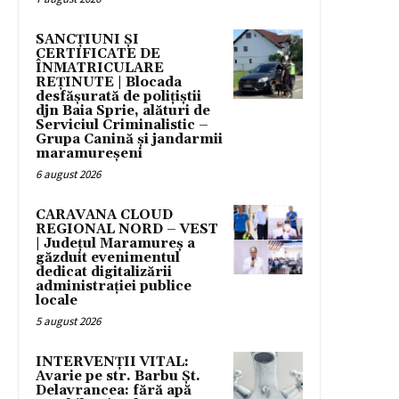
SANCȚIUNI ȘI
CERTIFICATE DE
ÎNMATRICULARE
REȚINUTE | Blocada
desfășurată de polițiștii
djn Baia Sprie, alături de
Serviciul Criminalistic –
Grupa Canină și jandarmii
maramureșeni
6 august 2026
CARAVANA CLOUD
REGIONAL NORD – VEST
| Județul Maramureș a
găzduit evenimentul
dedicat digitalizării
administrației publice
locale
5 august 2026
INTERVENȚII VITAL:
Avarie pe str. Barbu Șt.
Delavrancea: fără apă