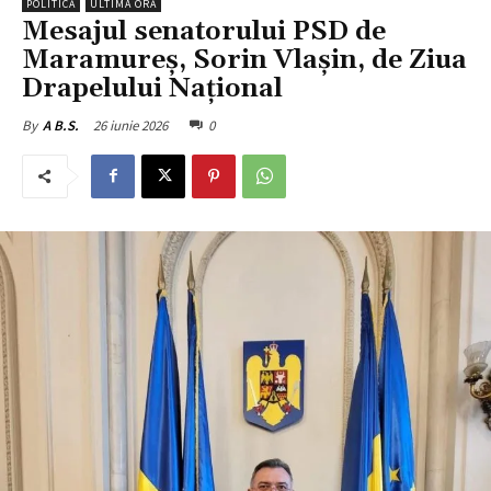
POLITICĂ
ULTIMA ORĂ
Mesajul senatorului PSD de
Maramureș, Sorin Vlașin, de Ziua
Drapelului Național
26 iunie 2026
0
By
A B.S.