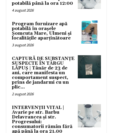
potabilă până la ora 12:00
4 august 2026
Program furnizare apă
potabilă în orașele
Șomcuta Mare, Ulmeni și
localitățile aparținătoare
3 august 2026
CAPTURĂ DE SUBSTANȚE
SUSPECTE ÎN TÂRGU
LĂPUȘ | Tânăr de 23 de
ani, care manifesta un
comportament suspect,
prins de jandarmi cu un
plic...
2 august 2026
INTERVENȚII VITAL |
Avarie pe str. Barbu
Delavrancea și str.
Progresului:
consumatorii rămân fără
apă până la ora 21.00