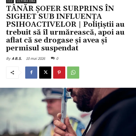
112
ULTIMA ORĂ
TÂNĂR ȘOFER SURPRINS ÎN
SIGHET SUB INFLUENȚA
PSIHOACTIVELOR | Polițiștii au
trebuit să îl urmărească, apoi au
aflat că se drogase și avea și
permisul suspendat
10 mai 2026
0
By
A B.S.