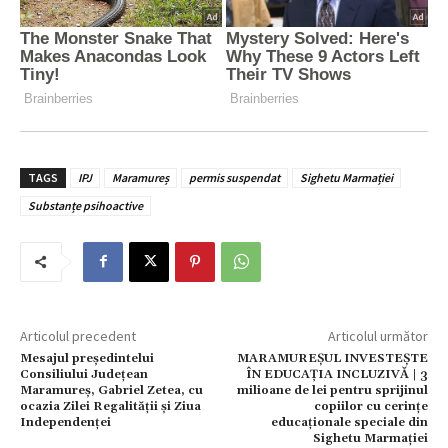
TAGS
IPJ
Maramureș
permis suspendat
Sighetu Marmației
Substanțe psihoactive
Articolul precedent
Articolul următor
Mesajul președintelui
MARAMUREȘUL INVESTEȘTE
Consiliului Județean
ÎN EDUCAȚIA INCLUZIVĂ | 3
Maramureș, Gabriel Zetea, cu
milioane de lei pentru sprijinul
ocazia Zilei Regalității și Ziua
copiilor cu cerințe
Independenței
educaționale speciale din
Sighetu Marmației