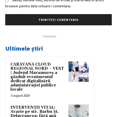
browser pentru data viitoare i comentariu.
- Publicitate -
Ultimele știri
CARAVANA CLOUD
REGIONAL NORD – VEST
| Județul Maramureș a
găzduit evenimentul
dedicat digitalizării
administrației publice
locale
5 august 2026
INTERVENȚII VITAL:
Avarie pe str. Barbu Șt.
Delavrancea: fără apă