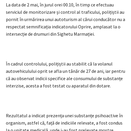
La data de 2 mai, în jurul orei 00.10, în timp ce efectuau
serviciul de monitorizare și control al traficului, polițiștii au
pornit în urmărirea unui autoturism al cărui conducător nu a
respectat semnificația indicatorului Oprire, amplasat la o
intersecție de drumuri din Sighetu Marmației.
În cadrul controlului, polițiștii au stabilit că la volanul
autovehiculului oprit se afla un tânăr de 27 de ani, iar pentru
că au observat indicii specifice ale consumului de substanțe
interzise, acesta a fost testat cu aparatul din dotare.
Rezultatul a indicat prezența unei substanțe psihoactive în
organism, astfel că, față de indiciile relevate, a fost condus
la o unitate medicală, unde i-au fost prelevate mostre