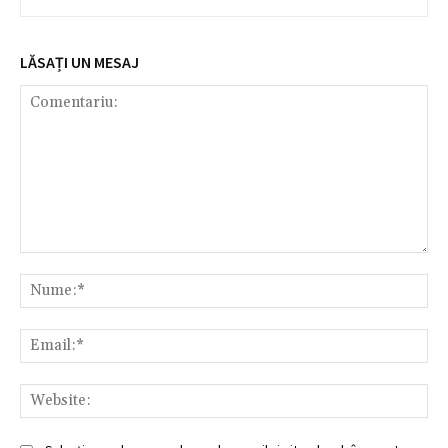
LĂSAȚI UN MESAJ
Comentariu:
Nu
Ema
Web