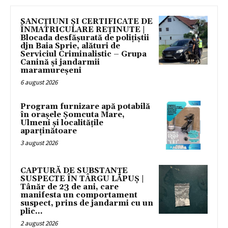
SANCȚIUNI ȘI CERTIFICATE DE
ÎNMATRICULARE REȚINUTE |
Blocada desfășurată de polițiștii
djn Baia Sprie, alături de
Serviciul Criminalistic – Grupa
Canină și jandarmii
maramureșeni
6 august 2026
Program furnizare apă potabilă
în orașele Șomcuta Mare,
Ulmeni și localitățile
aparținătoare
3 august 2026
CAPTURĂ DE SUBSTANȚE
SUSPECTE ÎN TÂRGU LĂPUȘ |
Tânăr de 23 de ani, care
manifesta un comportament
suspect, prins de jandarmi cu un
plic...
2 august 2026