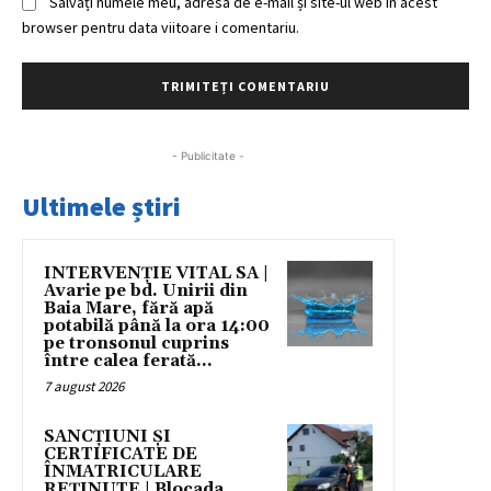
Salvați numele meu, adresa de e-mail și site-ul web în acest
browser pentru data viitoare i comentariu.
- Publicitate -
Ultimele știri
INTERVENȚIE VITAL SA |
Avarie pe bd. Unirii din
Baia Mare, fără apă
potabilă până la ora 14:00
pe tronsonul cuprins
între calea ferată...
7 august 2026
SANCȚIUNI ȘI
CERTIFICATE DE
ÎNMATRICULARE
REȚINUTE | Blocada