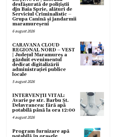
desfășurată de polițiștii
djn Baia Sprie, alături de
Serviciul Criminalistic –
Grupa Canină și jandarmii
maramureșeni
6 august 2026
CARAVANA CLOUD
REGIONAL NORD – VEST
| Județul Maramureș a
găzduit evenimentul
dedicat digitalizării
administrației publice
locale
5 august 2026
INTERVENȚII VITAL:
Avarie pe str. Barbu Șt.
Delavrancea: fără apă
potabilă până la ora 12:00
4 august 2026
Program furnizare apă
potabilă în orașele