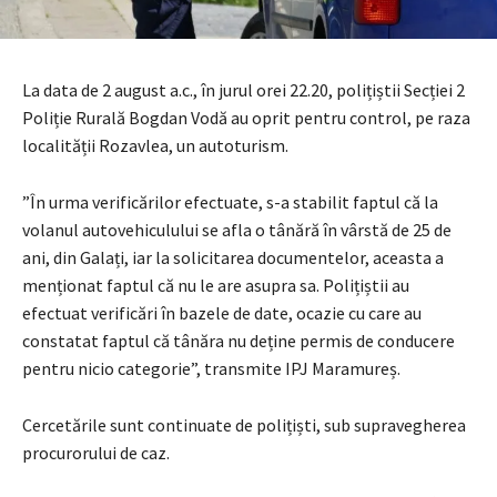
La data de 2 august a.c., în jurul orei 22.20, polițiștii Secției 2
Poliție Rurală Bogdan Vodă au oprit pentru control, pe raza
localității Rozavlea, un autoturism.
”În urma verificărilor efectuate, s-a stabilit faptul că la
volanul autovehiculului se afla o tânără în vârstă de 25 de
ani, din Galați, iar la solicitarea documentelor, aceasta a
menționat faptul că nu le are asupra sa. Polițiștii au
efectuat verificări în bazele de date, ocazie cu care au
constatat faptul că tânăra nu deține permis de conducere
pentru nicio categorie”, transmite IPJ Maramureș.
Cercetările sunt continuate de polițiști, sub supravegherea
procurorului de caz.