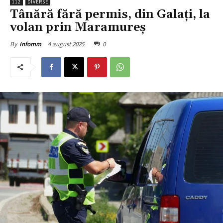
112
DIVERSE
Tânără fără permis, din Galați, la
volan prin Maramureș
4 august 2025
0
By
Infomm