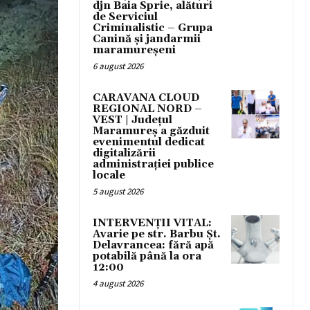
djn Baia Sprie, alături
de Serviciul
Criminalistic – Grupa
Canină și jandarmii
maramureșeni
6 august 2026
CARAVANA CLOUD
REGIONAL NORD –
VEST | Județul
Maramureș a găzduit
evenimentul dedicat
digitalizării
administrației publice
locale
5 august 2026
INTERVENȚII VITAL:
Avarie pe str. Barbu Șt.
Delavrancea: fără apă
potabilă până la ora
12:00
4 august 2026