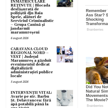
ÎNMATRICULARE
REȚINUTE | Blocada
desfășurată de
polițiștii djn Baia
Sprie, alături de
Serviciul Criminalistic
– Grupa Canină și
jandarmii
maramureșeni
6 august 2026
CARAVANA CLOUD
REGIONAL NORD –
VEST | Județul
Maramureș a găzduit
evenimentul dedicat
digitalizării
administrației publice
locale
5 august 2026
INTERVENȚII VITAL:
Avarie pe str. Barbu
Șt. Delavrancea: fără
apă potabilă până la