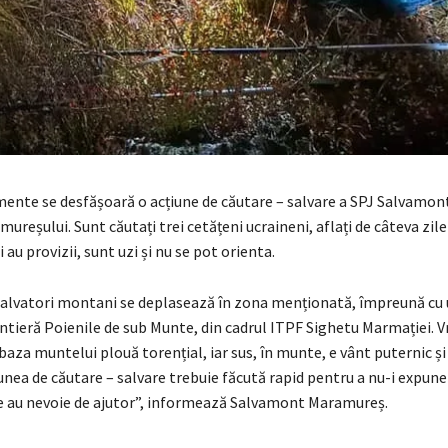
ente se desfășoară o acțiune de căutare – salvare a SPJ Salvamo
mureșului. Sunt căutați trei cetățeni ucraineni, aflați de câteva zil
 au provizii, sunt uzi și nu se pot orienta.
salvatori montani se deplasează în zona menționată, împreună cu u
ontieră Poienile de sub Munte, din cadrul ITPF Sighetu Marmației. 
 baza muntelui plouă torențial, iar sus, în munte, e vânt puternic și
unea de căutare – salvare trebuie făcută rapid pentru a nu-i expun
are au nevoie de ajutor”, informează Salvamont Maramureș.