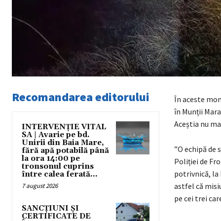
Recomandarea editorului
În aceste mom
în Munții Mara
Aceștia nu mai
INTERVENȚIE VITAL
SA | Avarie pe bd.
Unirii din Baia Mare,
”O echipă de 
fără apă potabilă până
la ora 14:00 pe
Poliției de Fr
tronsonul cuprins
potrivnică, la
între calea ferată...
astfel că misi
7 august 2026
pe cei trei c
SANCȚIUNI ȘI
CERTIFICATE DE