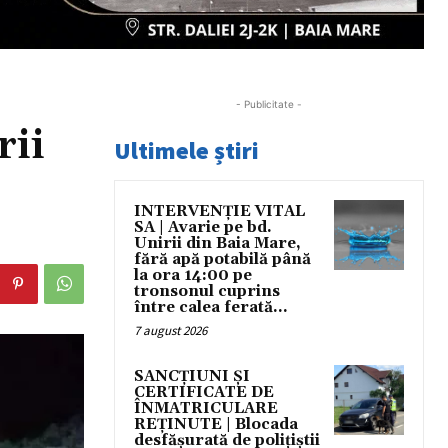
- Publicitate -
rii
Ultimele știri
INTERVENȚIE VITAL
SA | Avarie pe bd.
Unirii din Baia Mare,
fără apă potabilă până
la ora 14:00 pe
tronsonul cuprins
între calea ferată...
7 august 2026
SANCȚIUNI ȘI
CERTIFICATE DE
ÎNMATRICULARE
REȚINUTE | Blocada
desfășurată de polițiștii