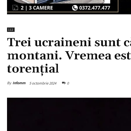
112
Trei ucraineni sunt c
montani. Vremea este
torențial
By
Infomm
5 octombrie 2024
0