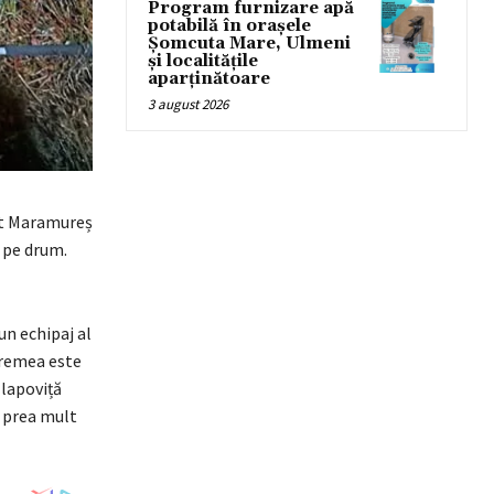
Program furnizare apă
potabilă în orașele
Șomcuta Mare, Ulmeni
și localitățile
aparținătoare
3 august 2026
nt Maramureș
e pe drum.
n echipaj al
Vremea este
 lapoviță
e prea mult