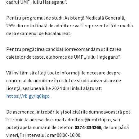
cadrul UMF „Iuliu Hațieganu”.
Pentru programul de studii Asistență Medicală Generală,
25% din nota finală de admitere va fi reprezentată de media
de la examenul de Bacalaureat.
Pentru pregătirea candidaților recomandăm utilizarea
caietelor de teste, elaborate de UMF „Iuliu Hațieganu”.
Vă invităm să aflați toate informațiile necesare despre
concursul de admitere în ciclul de studii universitare de
licență, sesiunea iulie 2024 din linkul alăturat:
https://rb.gy/iq0kgo
.
De asemenea, întrebările și solicitările dumneavoastră pot
fi trimie la adresa de e-mail
admitere@umfcluj.ro
, sau
puteți apela numărul de telefon
0374-834266
, de luni până
vineri, în intervalul orar 08:00-16:00.