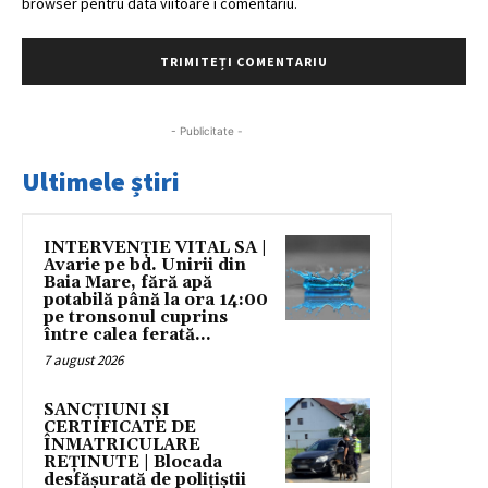
browser pentru data viitoare i comentariu.
- Publicitate -
Ultimele știri
INTERVENȚIE VITAL SA |
Avarie pe bd. Unirii din
Baia Mare, fără apă
potabilă până la ora 14:00
pe tronsonul cuprins
între calea ferată...
7 august 2026
SANCȚIUNI ȘI
CERTIFICATE DE
ÎNMATRICULARE
REȚINUTE | Blocada
desfășurată de polițiștii