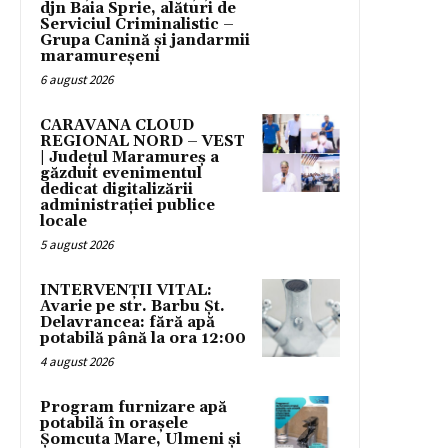
djn Baia Sprie, alături de
Serviciul Criminalistic –
Grupa Canină și jandarmii
maramureșeni
6 august 2026
CARAVANA CLOUD
REGIONAL NORD – VEST
| Județul Maramureș a
găzduit evenimentul
dedicat digitalizării
administrației publice
locale
5 august 2026
INTERVENȚII VITAL:
Avarie pe str. Barbu Șt.
Delavrancea: fără apă
potabilă până la ora 12:00
4 august 2026
Program furnizare apă
potabilă în orașele
Șomcuta Mare, Ulmeni și