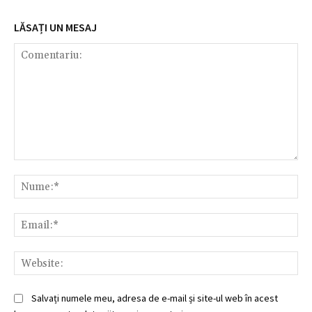
LĂSAȚI UN MESAJ
Comentariu:
Nu
Ema
Web
Salvați numele meu, adresa de e-mail și site-ul web în acest