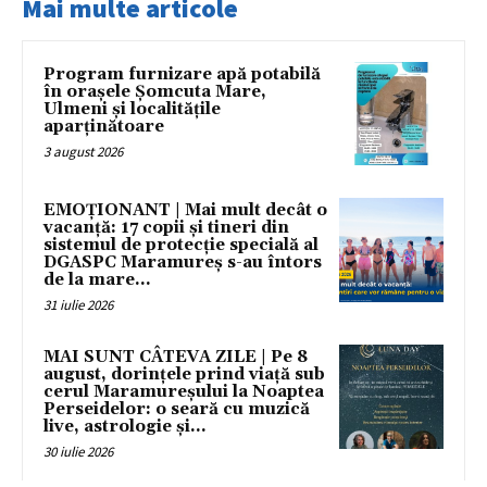
Mai multe articole
Program furnizare apă potabilă
în orașele Șomcuta Mare,
Ulmeni și localitățile
aparținătoare
3 august 2026
EMOȚIONANT | Mai mult decât o
vacanță: 17 copii și tineri din
sistemul de protecție specială al
DGASPC Maramureș s-au întors
de la mare...
31 iulie 2026
MAI SUNT CÂTEVA ZILE | Pe 8
august, dorințele prind viață sub
cerul Maramureșului la Noaptea
Perseidelor: o seară cu muzică
live, astrologie și...
30 iulie 2026