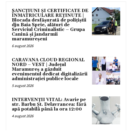
SANCȚIUNI ȘI CERTIFICATE DE
ÎNMATRICULARE REȚINUTE |
Blocada desfășurată de polițiștii
djn Baia Sprie, alături de
Serviciul Criminalistic – Grupa
Canină și jandarmii
maramureșeni
6 august 2026
CARAVANA CLOUD REGIONAL
NORD – VEST | Județul
Maramureș a găzduit
evenimentul dedicat digitalizării
administrației publice locale
5 august 2026
INTERVENȚII VITAL: Avarie pe
str. Barbu Șt. Delavrancea: fără
apă potabilă până la ora 12:00
4 august 2026