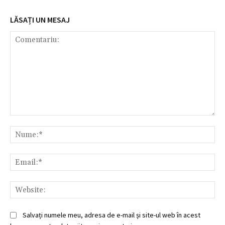
LĂSAȚI UN MESAJ
Comentariu:
Nu
Ema
Web
Salvați numele meu, adresa de e-mail și site-ul web în acest