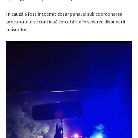
În cauză a fost întocmit dosar penal și sub coordonarea
procurorului se continuă cercetările în vederea dispunerii
măsurilor.
P
l
a
y
e
r
v
i
d
e
o