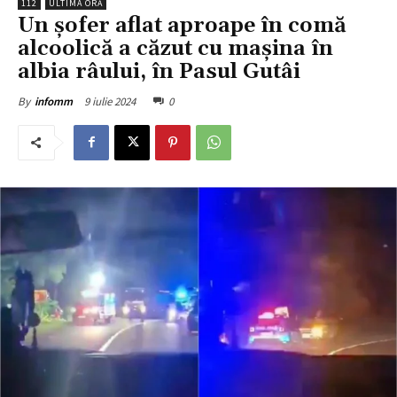
112
ULTIMA ORĂ
Un șofer aflat aproape în comă
alcoolică a căzut cu mașina în
albia râului, în Pasul Gutâi
9 iulie 2024
0
By
infomm