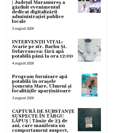
| Județul Maramureș a
găzduit evenimentul
dedicat digitalizării
administrației publice
locale
5 august 2026
INTERVENȚII VITAL:
Avarie pe str. Barbu Șt.
Delavrancea: fără apă
potabilă până la ora 12:00
4 august 2026
Program furnizare apă
potabilă în orașele
Șomcuta Mare, Ulmeni și
localitățile aparținătoare
3 august 2026
CAPTURĂ DE SUBSTANȚE
SUSPECTE ÎN TÂRGU
LĂPUȘ | Tânăr de 23 de
ani, care manifesta un
comportament suspect,