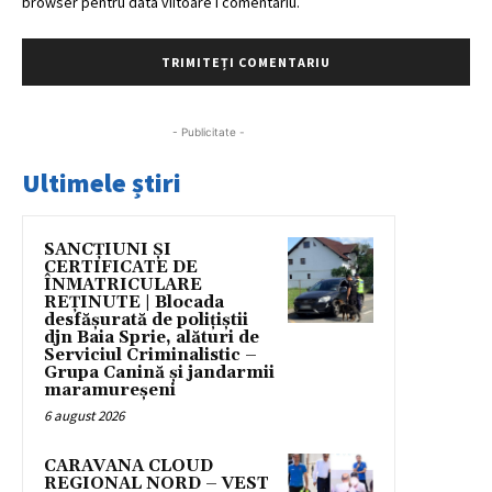
browser pentru data viitoare i comentariu.
- Publicitate -
Ultimele știri
SANCȚIUNI ȘI
CERTIFICATE DE
ÎNMATRICULARE
REȚINUTE | Blocada
desfășurată de polițiștii
djn Baia Sprie, alături de
Serviciul Criminalistic –
Grupa Canină și jandarmii
maramureșeni
6 august 2026
CARAVANA CLOUD
REGIONAL NORD – VEST