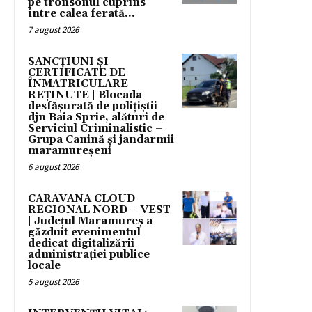
pe tronsonul cuprins
între calea ferată...
7 august 2026
SANCȚIUNI ȘI
CERTIFICATE DE
ÎNMATRICULARE
REȚINUTE | Blocada
desfășurată de polițiștii
djn Baia Sprie, alături de
Serviciul Criminalistic –
Grupa Canină și jandarmii
maramureșeni
6 august 2026
CARAVANA CLOUD
REGIONAL NORD – VEST
| Județul Maramureș a
găzduit evenimentul
dedicat digitalizării
administrației publice
locale
5 august 2026