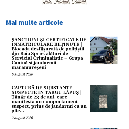
Mai multe articole
SANCȚIUNI ȘI CERTIFICATE DE
ÎNMATRICULARE REȚINUTE |
Blocada desfășurată de polițiștii
djn Baia Sprie, alături de
Serviciul Criminalistic – Grupa
Canină și jandarmii
maramureșeni
6 august 2026
CAPTURĂ DE SUBSTANȚE
SUSPECTE ÎN TÂRGU LĂPUȘ |
Tânăr de 23 de ani, care
manifesta un comportament
suspect, prins de jandarmi cu un
plic...
2 august 2026