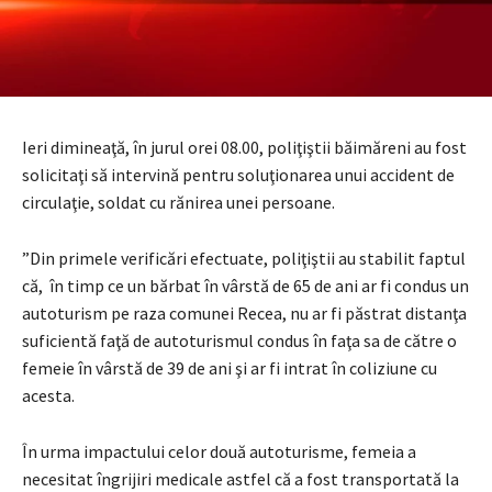
Ieri dimineaţă, în jurul orei 08.00, poliţiştii băimăreni au fost
solicitaţi să intervină pentru soluţionarea unui accident de
circulaţie, soldat cu rănirea unei persoane.
”Din primele verificări efectuate, poliţiştii au stabilit faptul
că, în timp ce un bărbat în vârstă de 65 de ani ar fi condus un
autoturism pe raza comunei Recea, nu ar fi păstrat distanţa
suficientă faţă de autoturismul condus în faţa sa de către o
femeie în vârstă de 39 de ani şi ar fi intrat în coliziune cu
acesta.
În urma impactului celor două autoturisme, femeia a
necesitat îngrijiri medicale astfel că a fost transportată la