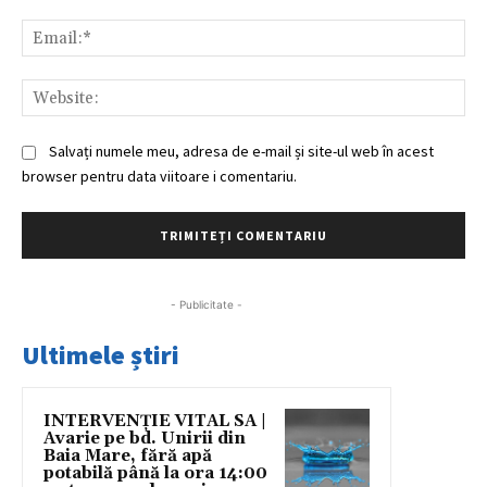
Ema
Web
Salvați numele meu, adresa de e-mail și site-ul web în acest
browser pentru data viitoare i comentariu.
- Publicitate -
Ultimele știri
INTERVENȚIE VITAL SA |
Avarie pe bd. Unirii din
Baia Mare, fără apă
potabilă până la ora 14:00