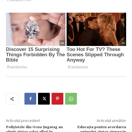
Articolul precedent
Articolul următor
Polițistele din Ocna Șugatag au
Educația pentru acordarea
oferit ajutor celor aflați în
primului ajutor ajunge în