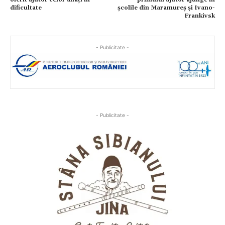
dificultate
școlile din Maramureș și Ivano-
Frankivsk
- Publicitate -
- Publicitate -