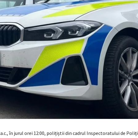
e a.c., în jurul orei 12:00, polițiștii din cadrul Inspectoratului de Poli