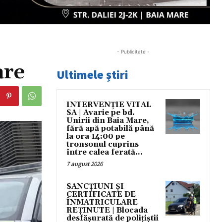
- Publicitate -
are
Ultimele știri
INTERVENȚIE VITAL
SA | Avarie pe bd.
Unirii din Baia Mare,
fără apă potabilă până
la ora 14:00 pe
tronsonul cuprins
între calea ferată...
7 august 2026
SANCȚIUNI ȘI
CERTIFICATE DE
ÎNMATRICULARE
REȚINUTE | Blocada
desfășurată de polițiștii