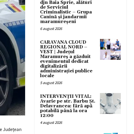
djn Baia Sprie, alături
de Serviciul
Criminalistic – Grupa
Canină și jandarmii
maramureșeni
6 august 2026
CARAVANA CLOUD
REGIONAL NORD –
VEST | Județul
Maramureș a găzduit
evenimentul dedicat
digitalizării
administrației publice
locale
5 august 2026
INTERVENȚII VITAL:
Avarie pe str. Barbu Șt.
Delavrancea: fără apă
potabilă până la ora
12:00
4 august 2026
ție Județean