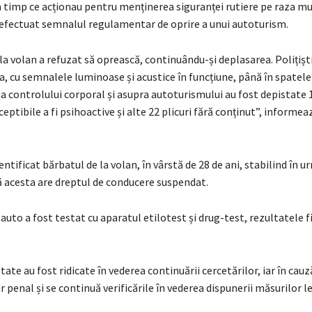
 timp ce acționau pentru menținerea siguranței rutiere pe raza mu
 efectuat semnalul regulamentar de oprire a unui autoturism.
a volan a refuzat să oprească, continuându-și deplasarea. Polițiști
a, cu semnalele luminoase și acustice în funcțiune, până în spatele
a controlului corporal și asupra autoturismului au fost depistate 1
eptibile a fi psihoactive și alte 22 plicuri fără conținut”, informea
dentificat bărbatul de la volan, în vârstă de 28 de ani, stabilind în u
că acesta are dreptul de conducere suspendat.
uto a fost testat cu aparatul etilotest și drug-test, rezultatele f
tate au fost ridicate în vederea continuării cercetărilor, iar în cauz
 penal și se continuă verificările în vederea dispunerii măsurilor l