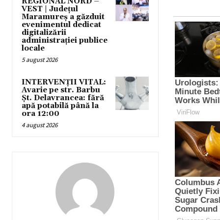
REGIONAL NORD –
VEST | Județul
Maramureș a găzduit
evenimentul dedicat
digitalizării
administrației publice
locale
5 august 2026
INTERVENȚII VITAL:
Avarie pe str. Barbu
Șt. Delavrancea: fără
apă potabilă până la
ora 12:00
4 august 2026