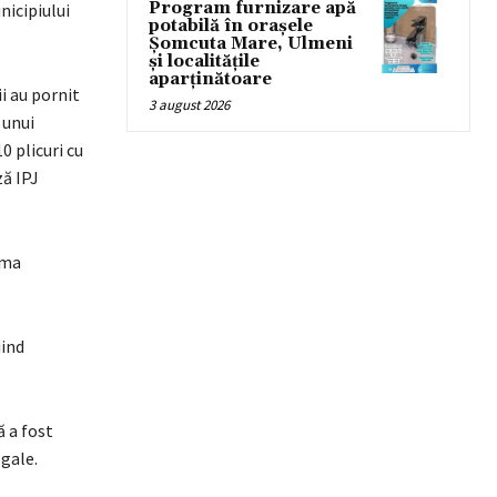
Program furnizare apă
nicipiului
potabilă în orașele
Șomcuta Mare, Ulmeni
și localitățile
aparținătoare
i au pornit
3 august 2026
 unui
0 plicuri cu
ză IPJ
rma
iind
ă a fost
egale.