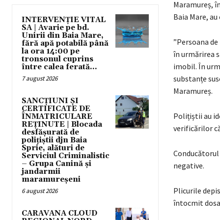
Maramureș, în
Baia Mare, au
INTERVENȚIE VITAL
SA | Avarie pe bd.
Unirii din Baia Mare,
”Persoana de l
fără apă potabilă până
la ora 14:00 pe
în urmărirea s
tronsonul cuprins
imobil. În urm
între calea ferată...
substanțe susc
7 august 2026
Maramureș.
SANCȚIUNI ȘI
CERTIFICATE DE
Polițiștii au i
ÎNMATRICULARE
REȚINUTE | Blocada
verificărilor 
desfășurată de
polițiștii djn Baia
Sprie, alături de
Conducătorul a
Serviciul Criminalistic
– Grupa Canină și
negative.
jandarmii
maramureșeni
Plicurile depis
6 august 2026
întocmit dosar
CARAVANA CLOUD