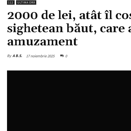
112
ULTIMA ORĂ
2000 de lei, atât îl c
sighetean băut, care 
amuzament
By
A B.S.
17 noiembrie 2025
0