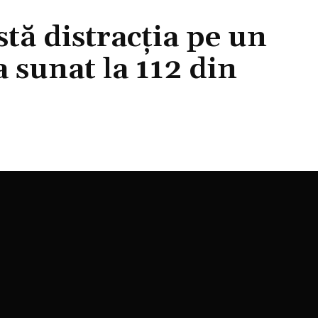
ostă distracția pe un
a sunat la 112 din
Acțiune