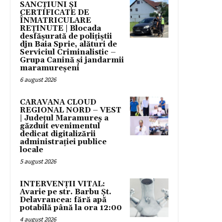
SANCȚIUNI ȘI
CERTIFICATE DE
ÎNMATRICULARE
REȚINUTE | Blocada
desfășurată de polițiștii
djn Baia Sprie, alături de
Serviciul Criminalistic –
Grupa Canină și jandarmii
maramureșeni
6 august 2026
CARAVANA CLOUD
REGIONAL NORD – VEST
| Județul Maramureș a
găzduit evenimentul
dedicat digitalizării
administrației publice
locale
5 august 2026
INTERVENȚII VITAL:
Avarie pe str. Barbu Șt.
Delavrancea: fără apă
potabilă până la ora 12:00
4 august 2026