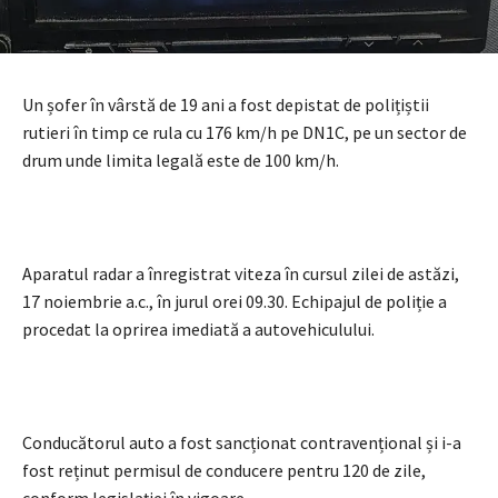
Un șofer în vârstă de 19 ani a fost depistat de polițiștii
rutieri în timp ce rula cu 176 km/h pe DN1C, pe un sector de
drum unde limita legală este de 100 km/h.
Aparatul radar a înregistrat viteza în cursul zilei de astăzi,
17 noiembrie a.c., în jurul orei 09.30. Echipajul de poliție a
procedat la oprirea imediată a autovehiculului.
Conducătorul auto a fost sancționat contravențional și i-a
fost reținut permisul de conducere pentru 120 de zile,
conform legislației în vigoare.