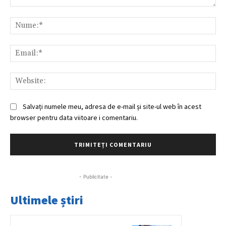
Comentariu:
Nu
Ema
Web
Salvați numele meu, adresa de e-mail și site-ul web în acest
browser pentru data viitoare i comentariu.
- Publicitate -
Ultimele știri