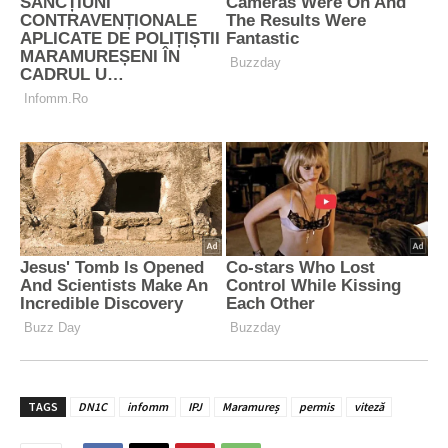
TAGS
DN1C
infomm
IPJ
Maramureș
permis
viteză