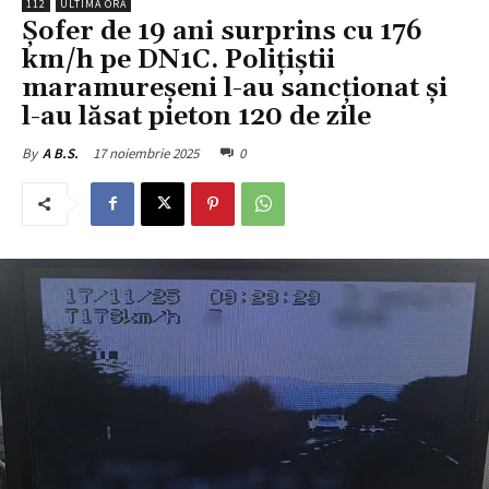
112
ULTIMA ORĂ
Șofer de 19 ani surprins cu 176
km/h pe DN1C. Polițiștii
maramureșeni l-au sancționat și
l-au lăsat pieton 120 de zile
17 noiembrie 2025
0
By
A B.S.