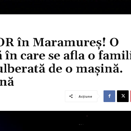
OR în Maramureș! O
în care se afla o famil
pulberată de o mașină.
ină
Acțiune