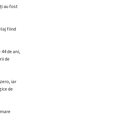
ți au fost
laj fiind
 44 de ani,
ii de
zero, iar
gice de
tămare