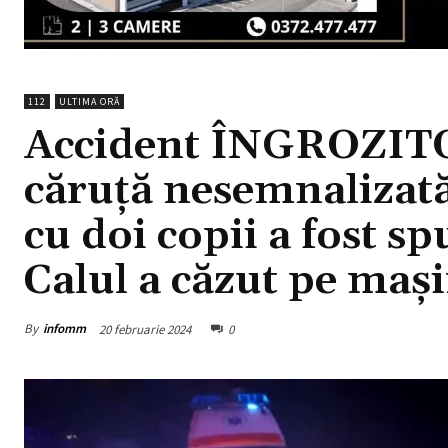
112
ULTIMA ORĂ
Accident ÎNGROZIT
căruță nesemnalizată 
cu doi copii a fost s
Calul a căzut pe maș
By
infomm
20 februarie 2024
0