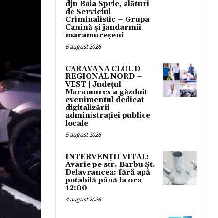
djn Baia Sprie, alături
de Serviciul
Criminalistic – Grupa
Canină și jandarmii
maramureșeni
6 august 2026
CARAVANA CLOUD
REGIONAL NORD –
VEST | Județul
Maramureș a găzduit
evenimentul dedicat
digitalizării
administrației publice
locale
5 august 2026
INTERVENȚII VITAL:
Avarie pe str. Barbu Șt.
Delavrancea: fără apă
potabilă până la ora
12:00
4 august 2026