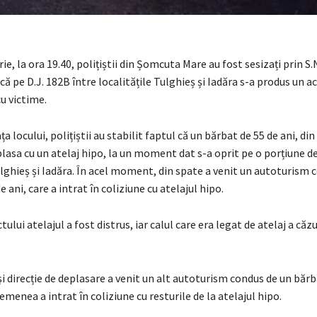
rie, la ora 19.40, polițiștii din Șomcuta Mare au fost sesizați prin S.
că pe D.J. 182B între localitățile Tulghieș și Iadăra s-a produs un a
cu victime.
ța locului, polițiștii au stabilit faptul că un bărbat de 55 de ani, di
lasa cu un atelaj hipo, la un moment dat s-a oprit pe o porțiune d
ulghieș și Iadăra. În acel moment, din spate a venit un autoturism 
 ani, care a intrat în coliziune cu atelajul hipo.
ului atelajul a fost distrus, iar calul care era legat de atelaj a căz
i direcție de deplasare a venit un alt autoturism condus de un bărb
semenea a intrat în coliziune cu resturile de la atelajul hipo.