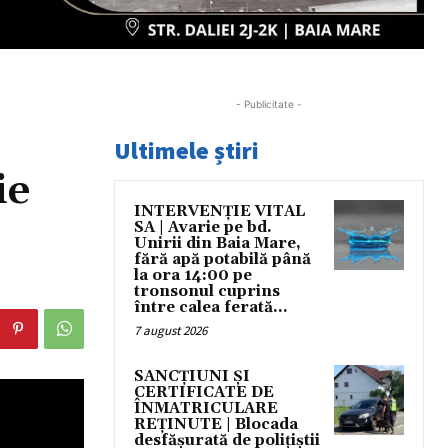
- Publicitate -
Ultimele știri
ie
INTERVENȚIE VITAL
SA | Avarie pe bd.
Unirii din Baia Mare,
fără apă potabilă până
la ora 14:00 pe
tronsonul cuprins
între calea ferată...
7 august 2026
SANCȚIUNI ȘI
CERTIFICATE DE
ÎNMATRICULARE
REȚINUTE | Blocada
desfășurată de polițiștii