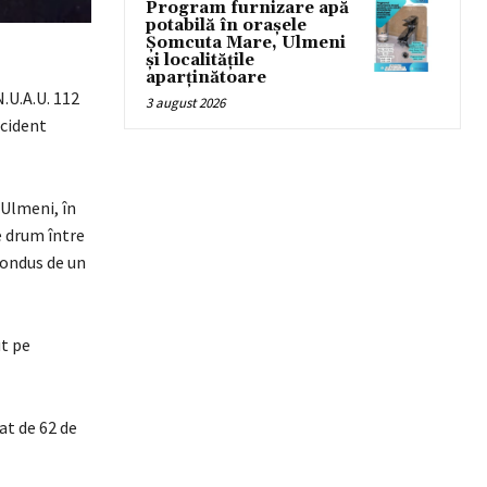
Program furnizare apă
potabilă în orașele
Șomcuta Mare, Ulmeni
și localitățile
aparținătoare
N.U.A.U. 112
3 august 2026
ccident
n Ulmeni, în
e drum între
condus de un
ut pe
at de 62 de