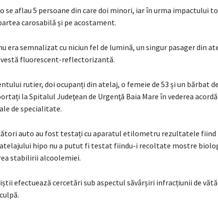
po se aflau 5 persoane din care doi minori, iar în urma impactului to
 partea carosabilă și pe acostament.
nu era semnalizat cu niciun fel de lumină, un singur pasager din ate
 vestă fluorescent-reflectorizantă.
ntului rutier, doi ocupanți din atelaj, o femeie de 53 și un bărbat de
ortați la Spitalul Judeţean de Urgenţă Baia Mare în vederea acordăr
ale de specialitate.
ători auto au fost testați cu aparatul etilometru rezultatele fiind 
telajului hipo nu a putut fi testat fiindu-i recoltate mostre biolo
ea stabilirii alcoolemiei.
țiștii efectuează cercetări sub aspectul săvârșiri infracțiunii de vă
culpă.