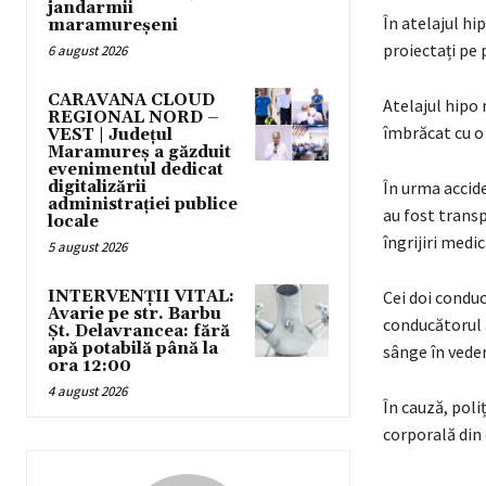
jandarmii
În atelajul hi
maramureșeni
proiectați pe
6 august 2026
CARAVANA CLOUD
Atelajul hipo 
REGIONAL NORD –
îmbrăcat cu o
VEST | Județul
Maramureș a găzduit
evenimentul dedicat
digitalizării
În urma accide
administrației publice
au fost transp
locale
îngrijiri medic
5 august 2026
INTERVENȚII VITAL:
Cei doi conduc
Avarie pe str. Barbu
conducătorul a
Șt. Delavrancea: fără
apă potabilă până la
sânge în veder
ora 12:00
4 august 2026
În cauză, poli
corporală din 