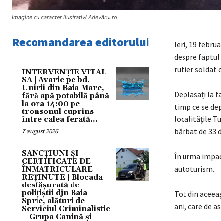
Imagine cu caracter ilustrativ/ Adevărul.ro
Recomandarea editorului
Ieri, 19 februa
despre faptul 
rutier soldat 
INTERVENȚIE VITAL
SA | Avarie pe bd.
Unirii din Baia Mare,
Deplasați la fa
fără apă potabilă până
la ora 14:00 pe
timp ce se dep
tronsonul cuprins
localitățile T
între calea ferată...
bărbat de 33 de
7 august 2026
SANCȚIUNI ȘI
În urma impact
CERTIFICATE DE
autoturism.
ÎNMATRICULARE
REȚINUTE | Blocada
desfășurată de
polițiștii djn Baia
Tot din aceeaș
Sprie, alături de
ani, care de a
Serviciul Criminalistic
– Grupa Canină și