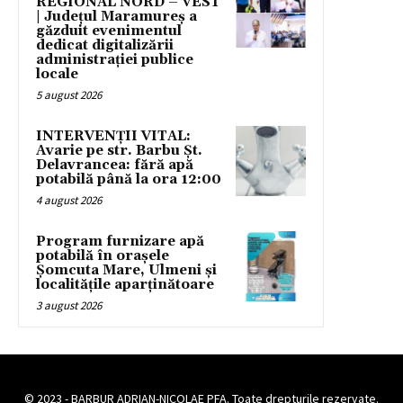
REGIONAL NORD – VEST
| Județul Maramureș a
găzduit evenimentul
dedicat digitalizării
administrației publice
locale
5 august 2026
INTERVENȚII VITAL:
Avarie pe str. Barbu Șt.
Delavrancea: fără apă
potabilă până la ora 12:00
4 august 2026
Program furnizare apă
potabilă în orașele
Șomcuta Mare, Ulmeni și
localitățile aparținătoare
3 august 2026
© 2023 - BARBUR ADRIAN-NICOLAE PFA. Toate drepturile rezervate.