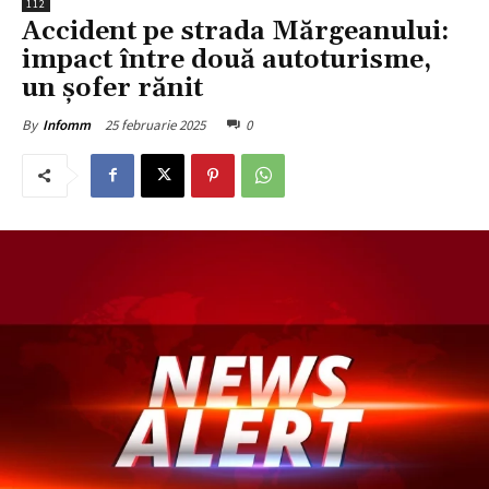
112
Accident pe strada Mărgeanului:
impact între două autoturisme,
un șofer rănit
25 februarie 2025
0
By
Infomm