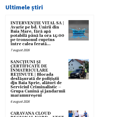
Ultimele știri
INTERVENȚIE VITAL SA |
Avarie pe bd. Unirii din
Baia Mare, fără apă
potabilă până la ora 14:00
pe tronsonul cuprins
între calea ferată...
7 august 2026
SANCȚIUNI ȘI
CERTIFICATE DE
ÎNMATRICULARE
REȚINUTE | Blocada
desfășurată de polițiștii
djn Baia Sprie, alături de
Serviciul Criminalistic –
Grupa Canină și jandarmii
maramureșeni
6 august 2026
CARAVANA CLOUD