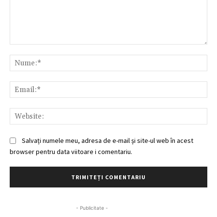
Comentariu:
Nu
Ema
Web
Salvați numele meu, adresa de e-mail și site-ul web în acest
browser pentru data viitoare i comentariu.
- Publicitate -