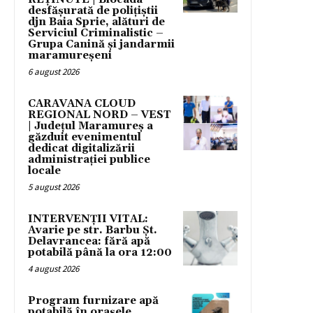
desfășurată de polițiștii
djn Baia Sprie, alături de
Serviciul Criminalistic –
Grupa Canină și jandarmii
maramureșeni
6 august 2026
CARAVANA CLOUD
REGIONAL NORD – VEST
| Județul Maramureș a
găzduit evenimentul
dedicat digitalizării
administrației publice
locale
5 august 2026
INTERVENȚII VITAL:
Avarie pe str. Barbu Șt.
Delavrancea: fără apă
potabilă până la ora 12:00
4 august 2026
Program furnizare apă
potabilă în orașele