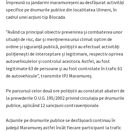
împreună cu jandarmi maramureșeni au desfășurat activități
specifice pe drumurile publice din localitatea Ulmeni, în
cadrul unei acțiuni tip Blocada.
”Având ca principal obiectiv prevenirea și combaterea unor
situații de risc, dar și menținerea unui climat optim de
ordine și siguranță publică, polițiștii au efectuat activități
polițienești de interceptare și legitimare, respectiv oprirea
autovehiculelor și controlul acestora. Astfel, au fost
legitimate 63 de persoane și au fost controlate în trafic 61
de autovehicule”, transmite IPJ Maramureș.
Pe parcursul celor două ore polițiștii au constatat abateri de
la prevederile O.U.G. 195/2002 privind circulația pe drumurile
publice, aplicând 12 sancțiuni contravenționale.
Acțiunile pe drumurile publice se desfășoară continuu în
judeţul Maramureş astfel încât fiecare participant la trafic