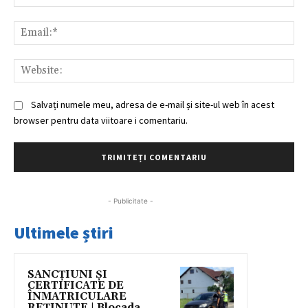
Ema
Web
Salvați numele meu, adresa de e-mail și site-ul web în acest
browser pentru data viitoare i comentariu.
- Publicitate -
Ultimele știri
SANCȚIUNI ȘI
CERTIFICATE DE
ÎNMATRICULARE
REȚINUTE | Blocada