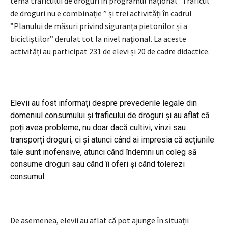
tema traficului de droguri în programul național ”Traficul
de droguri nu e combinație ” și trei activități în cadrul
”Planului de măsuri privind siguranța pietonilor și a
bicicliștilor” derulat tot la nivel național. La aceste
activități au participat 231 de elevi și 20 de cadre didactice.
Elevii au fost informați despre prevederile legale din
domeniul consumului și traficului de droguri și au aflat că
poți avea probleme, nu doar dacă cultivi, vinzi sau
transporți droguri, ci și atunci când ai impresia că acțiunile
tale sunt inofensive, atunci când îndemni un coleg să
consume droguri sau când îi oferi și când tolerezi
consumul.
De asemenea, elevii au aflat că pot ajunge în situații