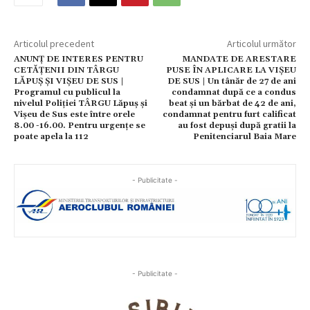
Articolul precedent
Articolul următor
ANUNȚ DE INTERES PENTRU
MANDATE DE ARESTARE
CETĂȚENII DIN TÂRGU
PUSE ÎN APLICARE LA VIȘEU
LĂPUȘ ȘI VIȘEU DE SUS |
DE SUS | Un tânăr de 27 de ani
Programul cu publicul la
condamnat după ce a condus
nivelul Poliției TÂRGU Lăpuș și
beat și un bărbat de 42 de ani,
Vișeu de Sus este între orele
condamnat pentru furt calificat
8.00 -16.00. Pentru urgențe se
au fost depuși după gratii la
poate apela la 112
Penitenciarul Baia Mare
- Publicitate -
- Publicitate -