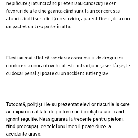
neplăcute și atunci când prieteni sau cunoscuți le cer
favoruri de a le tine geanta când sunt la un concert sau
atunci când li se solicită un serviciu, aparent firesc, de a duce
un pachet dintr-o parte în alta.
Elevii au mai aflat că asocierea consumului de droguri cu
conducerea unui autovehicul este infracțiune și se sfârșește
cu dosar penal și poate cu un accident rutier grav.
Totodată, polițiștii le-au prezentat elevilor riscurile la care
se expun în calitate de pietoni sau bicicliști atunci când
ignoră regulile. Neasigurarea la trecerile pentru pietoni,
fiind preocupați de telefonul mobil, poate duce la
accidente grave.