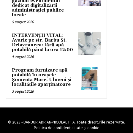
găzduit evenimentul
dedicat digitalizării
administrației publice
locale
5 august 2026
INTERVENȚII VITAL:
Avarie pe str. Barbu Șt.
Delavrancea: fără apă
potabilă până la ora 12:00
4 august 2026
Program furnizare apă
potabilă în orașele
Șomcuta Mare, Ulmeni și
localitățile aparținătoare
3 august 2026
© 2023 - BARBUR ADRIAN-NICOLAE PFA. Toate drepturile rezervate.
Politica de confidențialitate și cookie