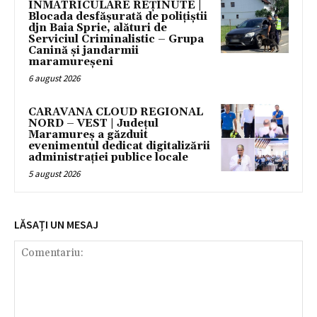
ÎNMATRICULARE REȚINUTE |
Blocada desfășurată de polițiștii
djn Baia Sprie, alături de
Serviciul Criminalistic – Grupa
Canină și jandarmii
maramureșeni
6 august 2026
CARAVANA CLOUD REGIONAL
NORD – VEST | Județul
Maramureș a găzduit
evenimentul dedicat digitalizării
administrației publice locale
5 august 2026
LĂSAȚI UN MESAJ