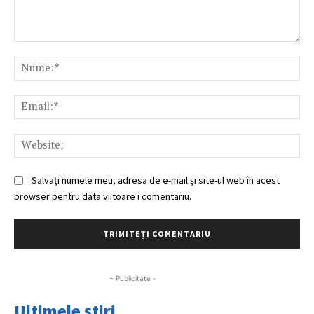
Comentariu:
Nu
Ema
Web
Salvați numele meu, adresa de e-mail și site-ul web în acest
browser pentru data viitoare i comentariu.
- Publicitate -
Ultimele știri