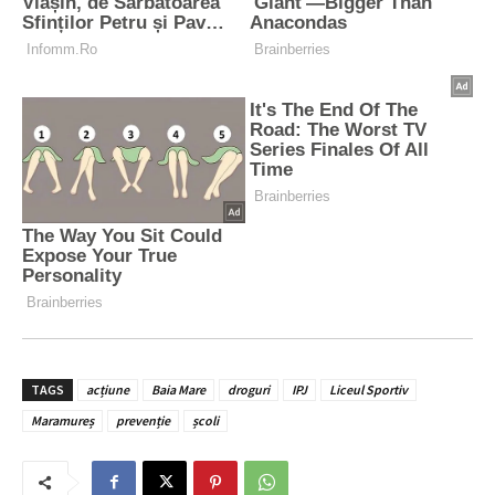
TAGS
acțiune
Baia Mare
droguri
IPJ
Liceul Sportiv
Maramureș
prevenție
școli