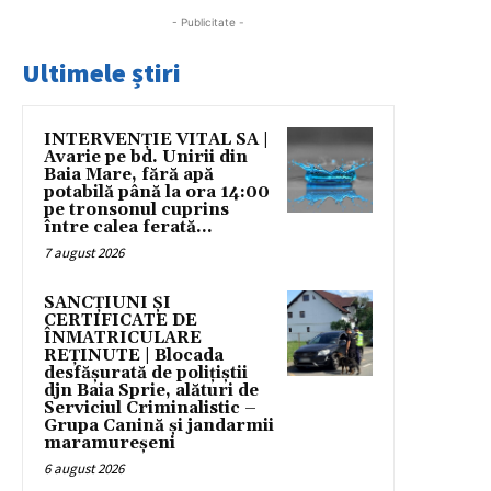
- Publicitate -
Ultimele știri
INTERVENȚIE VITAL SA |
Avarie pe bd. Unirii din
Baia Mare, fără apă
potabilă până la ora 14:00
pe tronsonul cuprins
între calea ferată...
7 august 2026
SANCȚIUNI ȘI
CERTIFICATE DE
ÎNMATRICULARE
REȚINUTE | Blocada
desfășurată de polițiștii
djn Baia Sprie, alături de
Serviciul Criminalistic –
Grupa Canină și jandarmii
maramureșeni
6 august 2026