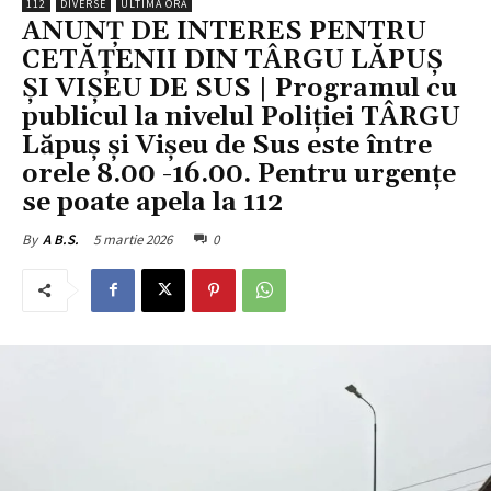
112
DIVERSE
ULTIMA ORĂ
ANUNȚ DE INTERES PENTRU
CETĂȚENII DIN TÂRGU LĂPUȘ
ȘI VIȘEU DE SUS | Programul cu
publicul la nivelul Poliției TÂRGU
Lăpuș și Vișeu de Sus este între
orele 8.00 -16.00. Pentru urgențe
se poate apela la 112
5 martie 2026
0
By
A B.S.