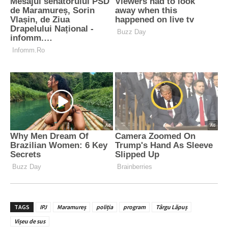
TAGS
IPJ
Maramureș
poliția
program
Târgu Lăpuș
Vișeu de sus