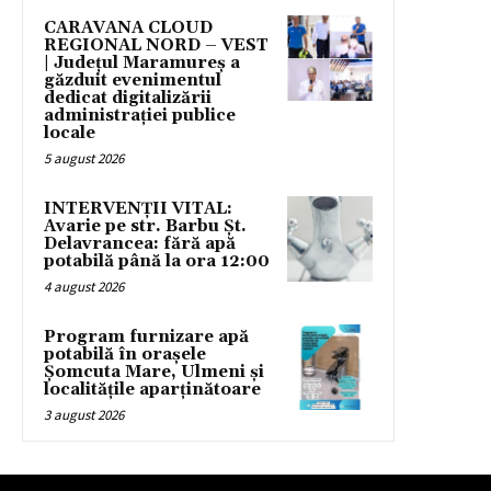
CARAVANA CLOUD
REGIONAL NORD – VEST
| Județul Maramureș a
găzduit evenimentul
dedicat digitalizării
administrației publice
locale
5 august 2026
INTERVENȚII VITAL:
Avarie pe str. Barbu Șt.
Delavrancea: fără apă
potabilă până la ora 12:00
4 august 2026
Program furnizare apă
potabilă în orașele
Șomcuta Mare, Ulmeni și
localitățile aparținătoare
3 august 2026