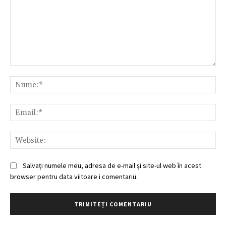
Comentariu:
Nu
Ema
Web
Salvați numele meu, adresa de e-mail și site-ul web în acest
browser pentru data viitoare i comentariu.