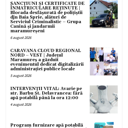
SANCȚIUNI ȘI CERTIFICATE DE
ÎNMATRICULARE REȚINUTE |
Blocada desfășurată de polițiștii
djn Baia Sprie, alături de
Serviciul Criminalistic – Grupa
Canină și jandarmii
maramureșeni
6 august 2026
CARAVANA CLOUD REGIONAL
NORD – VEST | Județul
Maramureș a găzduit
evenimentul dedicat digitalizării
administrației publice locale
5 august 2026
INTERVENȚII VITAL: Avarie pe
str. Barbu Șt. Delavrancea: fără
apă potabilă până la ora 12:00
4 august 2026
Program furnizare apă potabilă