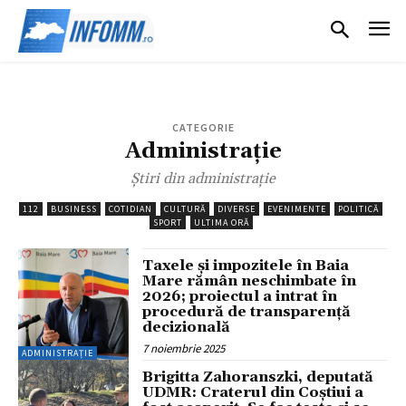
CATEGORIE
Administrație
Știri din administrație
112
BUSINESS
COTIDIAN
CULTURĂ
DIVERSE
EVENIMENTE
POLITICĂ
SPORT
ULTIMA ORĂ
Taxele și impozitele în Baia
Mare rămân neschimbate în
2026; proiectul a intrat în
procedură de transparență
decizională
7 noiembrie 2025
ADMINISTRAȚIE
Brigitta Zahoranszki, deputată
UDMR: Craterul din Coștiui a