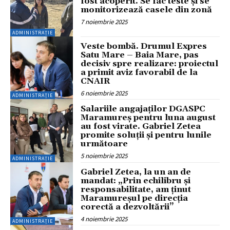
fost acoperit. Se fac teste și se
monitorizează casele din zonă
7 noiembrie 2025
ADMINISTRAȚIE
Veste bombă. Drumul Expres
Satu Mare – Baia Mare, pas
decisiv spre realizare: proiectul
a primit aviz favorabil de la
CNAIR
6 noiembrie 2025
ADMINISTRAȚIE
Salariile angajaților DGASPC
Maramureș pentru luna august
au fost virate. Gabriel Zetea
promite soluții și pentru lunile
următoare
5 noiembrie 2025
ADMINISTRAȚIE
Gabriel Zetea, la un an de
mandat: „Prin echilibru și
responsabilitate, am ținut
Maramureșul pe direcția
corectă a dezvoltării”
4 noiembrie 2025
ADMINISTRAȚIE