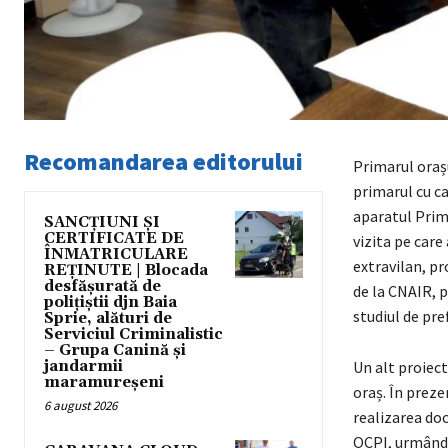
Recomandarea editorului
Primarul orașu
primarul cu ca
aparatul Primă
SANCȚIUNI ȘI
CERTIFICATE DE
vizita pe care
ÎNMATRICULARE
extravilan, pr
REȚINUTE | Blocada
desfășurată de
de la CNAIR, p
polițiștii djn Baia
studiul de pre
Sprie, alături de
Serviciul Criminalistic
– Grupa Canină și
jandarmii
Un alt proiect
maramureșeni
oraș. În preze
6 august 2026
realizarea doc
OCPI, urmând s