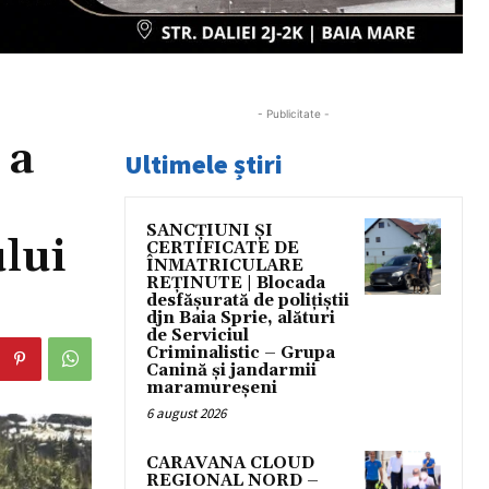
- Publicitate -
 a
Ultimele știri
SANCȚIUNI ȘI
ului
CERTIFICATE DE
ÎNMATRICULARE
REȚINUTE | Blocada
desfășurată de polițiștii
djn Baia Sprie, alături
de Serviciul
Criminalistic – Grupa
Canină și jandarmii
maramureșeni
6 august 2026
CARAVANA CLOUD
REGIONAL NORD –