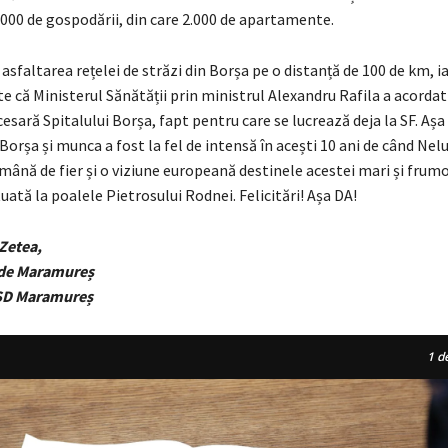
.000 de gospodării, din care 2.000 de apartamente.
 asfaltarea rețelei de străzi din Borșa pe o distanță de 100 de km, ia
e că Ministerul Sănătății prin ministrul Alexandru Rafila a acordat
esară Spitalului Borșa, fapt pentru care se lucrează deja la SF. Aș
 Borșa și munca a fost la fel de intensă în acești 10 ani de când Nel
mână de fier și o viziune europeană destinele acestei mari și frum
uată la poalele Pietrosului Rodnei. Felicitări! Așa DA!
 Zetea,
de Maramureș
SD Maramureș
1
de