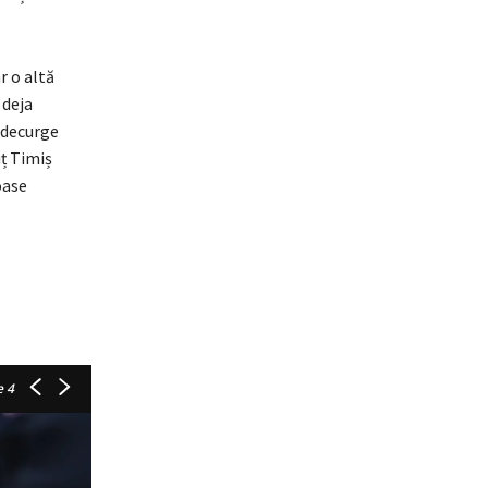
r o altă
 deja
a decurge
uț Timiș
oase
 4