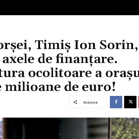
șei, Timiș Ion Sorin,
 axele de finanțare.
tura ocolitoare a oraș
de milioane de euro!
Acțiune