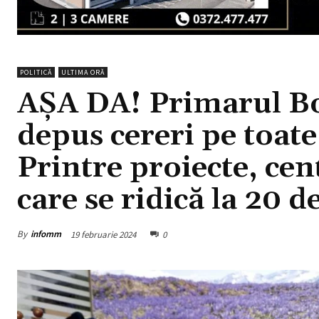
POLITICĂ
ULTIMA ORĂ
AȘA DA! Primarul Bor
depus cereri pe toate
Printre proiecte, cen
care se ridică la 20 
By
infomm
19 februarie 2024
0