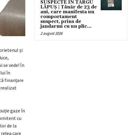
SUSPECTE ÎN TÂRGU
LĂPUȘ | Tânăr de 23 de
ani, care manifesta un
comportament
suspect, prins de
jandarmi cu un plic...
2 august 2026
rietenul și
duce,
i se vede! În
lui în
ită finanțare
 realizat
buție gaze în
comitent cu
lor de la
 rețea care