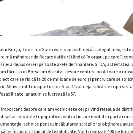
lui Borșa, Timis Ion Sorin este mai mult decât colegul meu, este p
re mă mândresc de fiecare dată arătând că în orașul pe care îl con
riei a depus cereri pe toate axele de finanțare. Și DA, activitatea lu
 am făcut-o în Borșa am discutat despre centura ocolitoare a orașu
oiect care se ridică la 20 de milioane de euro și pentru care se solic
rin Ministerul Transporturilor. S-au făcut deja ridicările topo și s-a
fezabilitate iar acum se lucrează la SF.
 important despre care am vorbit este cel privind rețeaua de distri
nt se fac ridicările topografice pentru fiecare imobil în parte con
umentației tehnice pentru întăbularea străzilor și obținerea avize
ă fie întocmit studiul de fezabilitate. Vor fi realizați 400 de km de