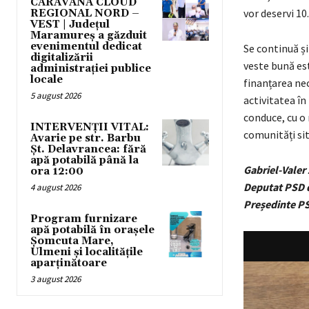
CARAVANA CLOUD
vor deservi 10
REGIONAL NORD –
VEST | Județul
Maramureș a găzduit
evenimentul dedicat
Se continuă și
digitalizării
veste bună est
administrației publice
locale
finanțarea nec
5 august 2026
activitatea în
conduce, cu o 
INTERVENȚII VITAL:
comunități sit
Avarie pe str. Barbu
Șt. Delavrancea: fără
apă potabilă până la
Gabriel-Valer
ora 12:00
Deputat PSD 
4 august 2026
Președinte P
Program furnizare
apă potabilă în orașele
Șomcuta Mare,
Ulmeni și localitățile
aparținătoare
3 august 2026