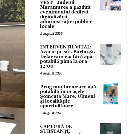
VEST | Județul
Maramureș a găzduit
evenimentul dedicat
digitalizării
administrației publice
locale
5 august 2026
INTERVENȚII VITAL:
Avarie pe str. Barbu Șt.
Delavrancea: fără apă
potabilă până la ora
12:00
4 august 2026
Program furnizare apă
potabilă în orașele
Șomcuta Mare, Ulmeni
și localitățile
aparținătoare
3 august 2026
CAPTURĂ DE
SUBSTANȚE